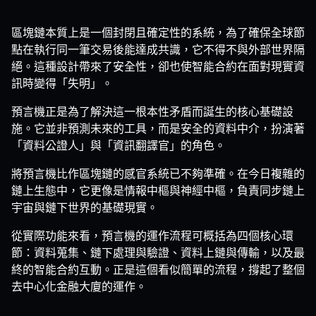
區塊鏈本質上是一個封閉且確定性的系統，為了確保全球節
點在執行同一筆交易後能達成共識，它不得不與外部世界隔
絕。這種設計帶來了安全性，卻也使智能合約在面對現實資
訊時變得「失明」。
預言機正是為了解決這一根本性矛盾而誕生的核心基礎設
施。它並非預測未來的工具，而是安全的資料中介，扮演著
「資料公證人」與「資訊翻譯官」的角色。
將預言機比作區塊鏈的感官系統已不夠準確。在今日複雜的
鏈上生態中，它更像是情報中樞與神經中樞，負責同步鏈上
宇宙與鏈下世界的基礎現實。
從實際功能來看，預言機的運作流程可概括為四個核心環
節：資料蒐集、鏈下處理與驗證、資料上鏈與傳輸，以及最
終的智能合約互動。正是這個看似簡單的流程，撐起了整個
去中心化金融大廈的運作。