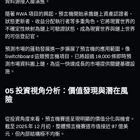
資料源接入層演進。
隨著 RWA 項目的興起，預言機開始承擔鏈上資產認證者、
狀態更新者、收益分配執行者等多重角色。它將現實世界的
不確定性映射為鏈上可驗證狀態，成為現實世界與鏈上世界
的可信登記官。
預測市場的蓬勃發展進一步擴展了預言機的應用範圍。像
Switchboard 這類預言機項目，已將超過 18,000 條即時預
測市場資料搬上鏈，為這一快速成長的市場提供關鍵基礎設
施。
05 投資視角分析：價值發現與潛在風
險
從投資角度來看，預言機賽道呈現明顯的價值分化與機會。
截至 2025 年 12 月初，整體預言機賽道市值接近 97 億美
元，但內部結構極不均衡。