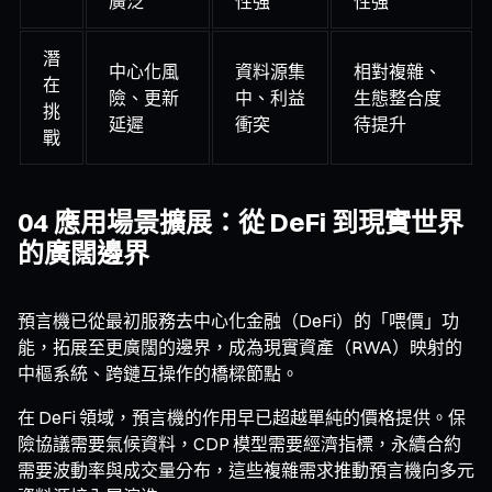
廣泛
性強
性強
潛
中心化風
資料源集
相對複雜、
在
險、更新
中、利益
生態整合度
挑
延遲
衝突
待提升
戰
04 應用場景擴展：從 DeFi 到現實世界
的廣闊邊界
預言機已從最初服務去中心化金融（DeFi）的「喂價」功
能，拓展至更廣闊的邊界，成為現實資產（RWA）映射的
中樞系統、跨鏈互操作的橋樑節點。
在 DeFi 領域，預言機的作用早已超越單純的價格提供。保
險協議需要氣候資料，CDP 模型需要經濟指標，永續合約
需要波動率與成交量分布，這些複雜需求推動預言機向多元