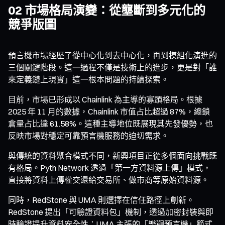
02 市場格局演變：從壟斷到多元化的
競爭版圖
預言機市場經歷了從中心化到去中心化，再到模組化演進的
三個關鍵階段。這一過程不僅是技術上的進步，更是對「誰
來定義鏈上現實」這一根本問題的持續探索。
目前，市場已形成以 Chainlink 為主導的寡頭格局。根據
2025 年 11 月的數據，Chainlink 市值占比超過 87%，總鎖
倉量占比達 61.58%。這種主導地位既展現其先發優勢，也
反映市場對穩定可靠預言機服務的迫切需求。
與傳統的資料聚合模式不同，新興項目正從多個面向挑戰既
有格局。Pyth Network 透過「第一方資料源上傳」模式，
直接將資料上傳權交還給交易所、做市商等原始資料源。
同時，RedStone 與 UMA 則選擇在信任路徑上創新。
RedStone 提出「可驗證資料包」機制，透過加密封裝與即
時驗證提升資料安全性；UMA 主張的「樂觀預言機」範式