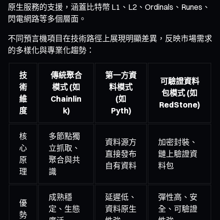
原生服務的支援，涵蓋比特幣 L1、L2、Ordinals、Runes、
閃電網路等多個層面。
不同預言機項目在技術路徑上展現明顯差異，反映市場需求
的多樣化與專業化趨勢：
技
傳統聚合
第一方資
可驗證資料
術
模式 (如
料模式
包模式 (如
維
Chainlin
(如
RedStone)
度
k)
Pyth)
核
多節點獨
資料源方
加密封裝、
心
立抓取、
直接發布
鏈上驗證資
原
聚合與共
自有資料
料包
理
識
成熟穩
延遲低、
彈性高、安
優
定、生態
資料原生
全、可驗證
勢