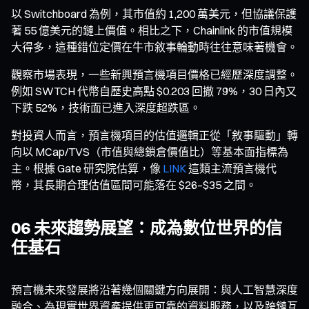
以 Switchboard 為例，其市值約 1,200 萬美元，但協議保護
著 55 億美元的鏈上價值。相比之下，Chainlink 的市值規模
大得多，這種錯位定價在牛市敘事輪動時往往意味著機會。
觀察市場表現，一些新興預言機項目價格已經歷深度調整。
例如 SWTCH 代幣自歷史高點 $0.203 回撤 79%，30 日內又
下跌 52%，技術面已進入深度超跌區。
對投資人而言，預言機項目的估值邏輯正從「敘事驅動」轉
向以 MCap/TVS（市值與總鎖倉價值比）等基本面指標為
主。根據 Gate 研究院估算，像
LINK
這類主流預言機代
幣，其長期合理估值區間可能落在 $26–$35 之間。
06 未來趨勢展望：成為數位世界的信
任基石
預言機未來發展將沿著幾個關鍵方向展開：與人工智慧深度
融合、為現實世界資產提供更可靠的資料服務，以及跨鏈互