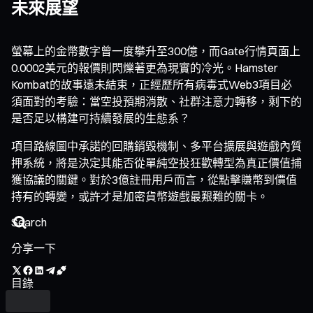
未來展望
螢幕上的金幣數字曾一度攀升至300億，而Gate行情頁面上
0.0002美元的報價則閃爍著更為現實的冷光。Hamster
Kombat的故事遠未結束，正經歷所有病毒式Web3項目必
須面對的考驗：當空投預期消散、社群注意力轉移，剩下的
是否足以構建可持續發展的生態系？
項目路線圖中承諾的回購銷毀機制、多平台擴展與遊戲內質
押系統，將是決定其能否從單純空投狂歡轉型為真正價值捕
獲協議的關鍵。對於3億註冊用戶而言，從點擊賺幣到價值
持有的轉變，或許才是加密貨幣遊戲最艱難的關卡。
分享一下
目錄