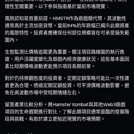
理性至關重要。以下參與指南基於當前市場現實：
風險認知是首要前提。HMSTR作為遊戲類代幣，其波動性
通常高於主流加密貨幣。當前94%的年跌幅已揭示此類資產
的風險特性。投資者應確保任何部位規模皆在可承受損失範
圍內。
生態監測比價格追蹤更為重要。關注項目路線圖的執行進
度、用戶活躍度變化及遊戲內經濟健康狀況，這些基本面因
素比短期價格波動更能預示項目長期前景。
對於仍持樂觀態度的投資者，定期定額策略可能比一次性建
倉更為合理。透過定期定額投資，可平滑價格波動影響，避
免在高波動市場中受短期情緒左右。
留意產業比較分析。將Hamster Kombat與其他Web3遊戲
項目的生命週期進行對比，了解此類項目通常面臨的發展階
段與挑戰，有助於建立更貼近現實的市場預期。