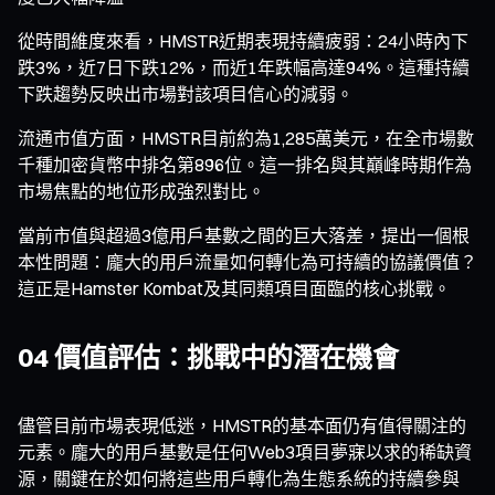
從時間維度來看，HMSTR近期表現持續疲弱：24小時內下
跌3%，近7日下跌12%，而近1年跌幅高達94%。這種持續
下跌趨勢反映出市場對該項目信心的減弱。
流通市值方面，HMSTR目前約為1,285萬美元，在全市場數
千種加密貨幣中排名第896位。這一排名與其巔峰時期作為
市場焦點的地位形成強烈對比。
當前市值與超過3億用戶基數之間的巨大落差，提出一個根
本性問題：龐大的用戶流量如何轉化為可持續的協議價值？
這正是Hamster Kombat及其同類項目面臨的核心挑戰。
04 價值評估：挑戰中的潛在機會
儘管目前市場表現低迷，HMSTR的基本面仍有值得關注的
元素。龐大的用戶基數是任何Web3項目夢寐以求的稀缺資
源，關鍵在於如何將這些用戶轉化為生態系統的持續參與