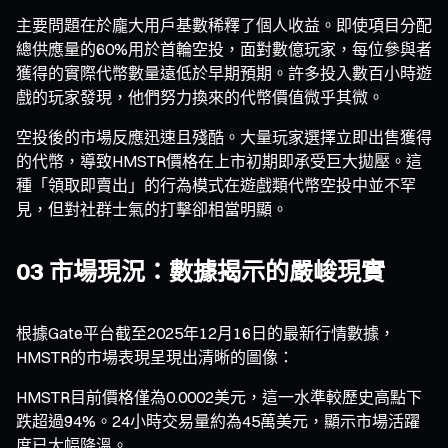
主要問題在於龐大用戶基數稀釋了個人收益。即使項目分配
總供應量的60%用於首輪空投，面對數億玩家，每位參與者
獲得的實際代幣數量遠低於早期預期。許多投入數百小時遊
戲的玩家發現，他們努力換來的代幣價值微乎其微。
空投後的市場反應迅速且殘酷。大量玩家選擇立即出售獲得
的代幣，導致HMSTR價格在上市初期即承受巨大拋壓。這
種「領取即賣出」的行為模式在遊戲類代幣空投中並不罕
見，但對社群士氣的打擊卻相當明顯。
03 市場現況：數據揭示的嚴峻現實
根據Gate平台截至2025年12月16日的最新行情數據，
HMSTR的市場表現呈現出清晰的圖像：
HMSTR目前價格僅為0.0002美元，這一水準較歷史高點下
跌超過94%。24小時交易量約為45萬美元，顯示市場活躍
度已大幅降溫。