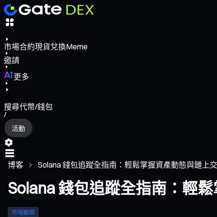
市場
合約
現貨
兌換
Meme
邀請
更多
搜尋代幣/錢包
/
活動
博客
Solana 錢包追蹤全指南：輕鬆掌握資產動態與鏈上
Solana 錢包追蹤全指南：
市場觀察