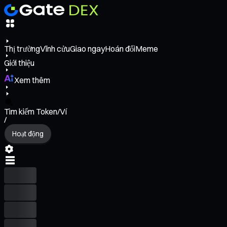
Thị trường
Vĩnh cửu
Giao ngay
Hoán đổi
Meme
Giới thiệu
Xem thêm
Tìm kiếm Token/Ví
/
Hoạt động