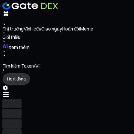
Thị trường
Vĩnh cửu
Giao ngay
Hoán đổi
Meme
Giới thiệu
Xem thêm
Tìm kiếm Token/Ví
/
Hoạt động