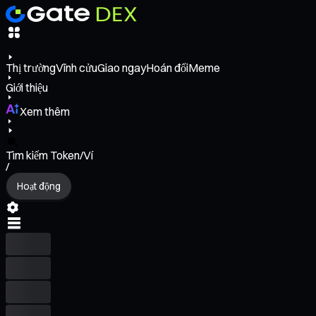
Thị trường
Vĩnh cửu
Giao ngay
Hoán đổi
Meme
Giới thiệu
Xem thêm
Tìm kiếm Token/Ví
/
Hoạt động