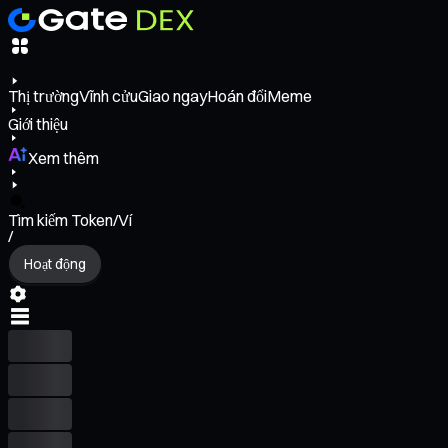
Thị trường
Vĩnh cửu
Giao ngay
Hoán đổi
Meme
Giới thiệu
Xem thêm
Tìm kiếm Token/Ví
/
Hoạt động