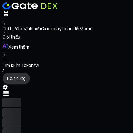
Thị trường
Vĩnh cửu
Giao ngay
Hoán đổi
Meme
Giới thiệu
Xem thêm
Tìm kiếm Token/Ví
/
Hoạt động