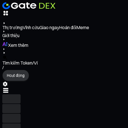
Thị trường
Vĩnh cửu
Giao ngay
Hoán đổi
Meme
Giới thiệu
Xem thêm
Tìm kiếm Token/Ví
/
Hoạt động