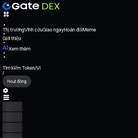
Thị trường
Vĩnh cửu
Giao ngay
Hoán đổi
Meme
Giới thiệu
Xem thêm
Tìm kiếm Token/Ví
/
Hoạt động