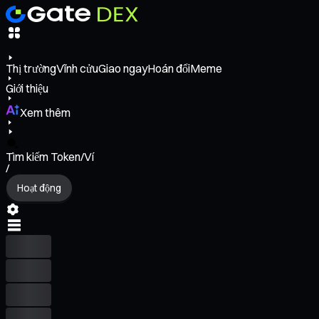
Thị trường
Vĩnh cửu
Giao ngay
Hoán đổi
Meme
Giới thiệu
Xem thêm
Tìm kiếm Token/Ví
/
Hoạt động