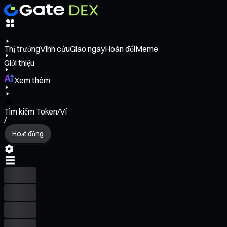
Thị trường
Vĩnh cửu
Giao ngay
Hoán đổi
Meme
Giới thiệu
Xem thêm
Tìm kiếm Token/Ví
/
Hoạt động