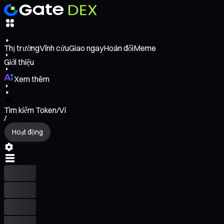
Thị trường
Vĩnh cửu
Giao ngay
Hoán đổi
Meme
Giới thiệu
Xem thêm
Tìm kiếm Token/Ví
/
Hoạt động