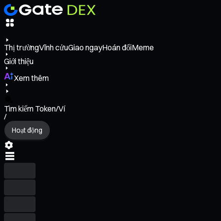
Thị trường
Vĩnh cửu
Giao ngay
Hoán đổi
Meme
Giới thiệu
Xem thêm
Tìm kiếm Token/Ví
/
Hoạt động