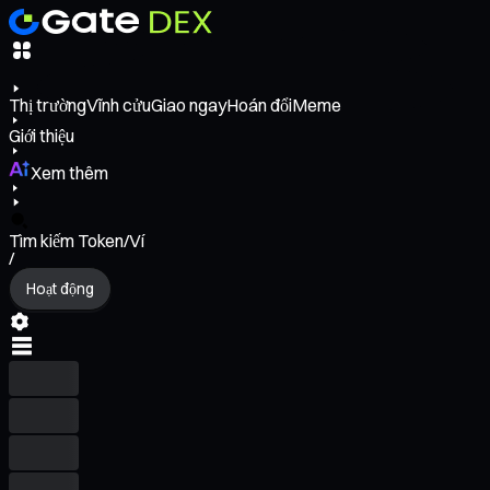
Thị trường
Vĩnh cửu
Giao ngay
Hoán đổi
Meme
Giới thiệu
Xem thêm
Tìm kiếm Token/Ví
/
Hoạt động