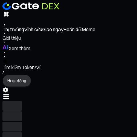
Thị trường
Vĩnh cửu
Giao ngay
Hoán đổi
Meme
Giới thiệu
Xem thêm
Tìm kiếm Token/Ví
/
Hoạt động