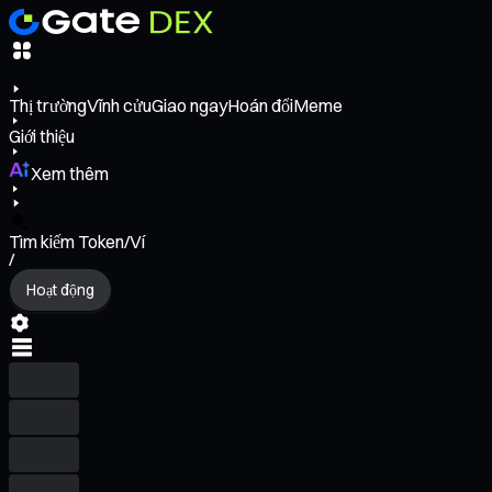
Thị trường
Vĩnh cửu
Giao ngay
Hoán đổi
Meme
Giới thiệu
Xem thêm
Tìm kiếm Token/Ví
/
Hoạt động