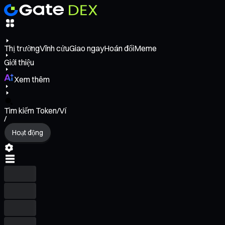
Thị trường
Vĩnh cửu
Giao ngay
Hoán đổi
Meme
Giới thiệu
Xem thêm
Tìm kiếm Token/Ví
/
Hoạt động