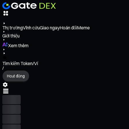
Thị trường
Vĩnh cửu
Giao ngay
Hoán đổi
Meme
Giới thiệu
Xem thêm
Tìm kiếm Token/Ví
/
Hoạt động