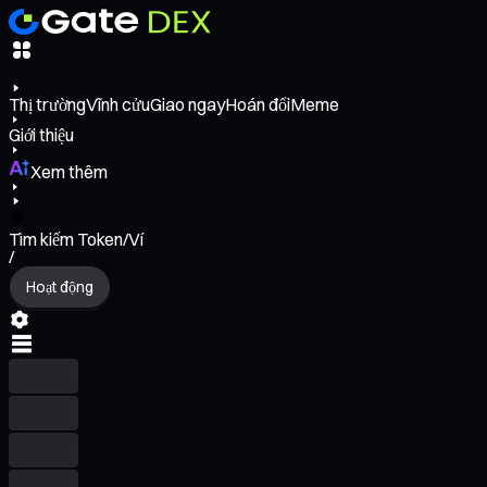
Thị trường
Vĩnh cửu
Giao ngay
Hoán đổi
Meme
Giới thiệu
Xem thêm
Tìm kiếm Token/Ví
/
Hoạt động