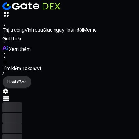
Thị trường
Vĩnh cửu
Giao ngay
Hoán đổi
Meme
Giới thiệu
Xem thêm
Tìm kiếm Token/Ví
/
Hoạt động