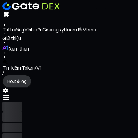
Thị trường
Vĩnh cửu
Giao ngay
Hoán đổi
Meme
Giới thiệu
Xem thêm
Tìm kiếm Token/Ví
/
Hoạt động