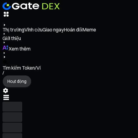
Thị trường
Vĩnh cửu
Giao ngay
Hoán đổi
Meme
Giới thiệu
Xem thêm
Tìm kiếm Token/Ví
/
Hoạt động