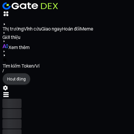
Thị trường
Vĩnh cửu
Giao ngay
Hoán đổi
Meme
Giới thiệu
Xem thêm
Tìm kiếm Token/Ví
/
Hoạt động