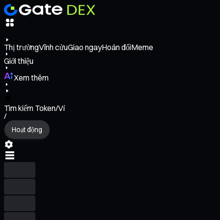
Thị trường
Vĩnh cửu
Giao ngay
Hoán đổi
Meme
Giới thiệu
Xem thêm
Tìm kiếm Token/Ví
/
Hoạt động