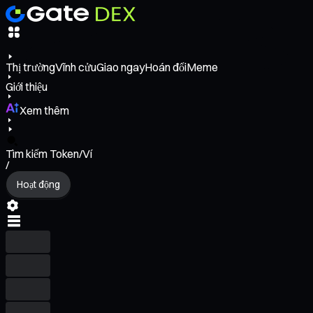
Thị trường
Vĩnh cửu
Giao ngay
Hoán đổi
Meme
Giới thiệu
Xem thêm
Tìm kiếm Token/Ví
/
Hoạt động