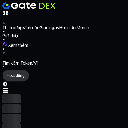
Thị trường
Vĩnh cửu
Giao ngay
Hoán đổi
Meme
Giới thiệu
Xem thêm
Tìm kiếm Token/Ví
/
Hoạt động