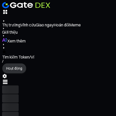
Thị trường
Vĩnh cửu
Giao ngay
Hoán đổi
Meme
Giới thiệu
Xem thêm
Tìm kiếm Token/Ví
/
Hoạt động