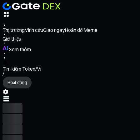
Thị trường
Vĩnh cửu
Giao ngay
Hoán đổi
Meme
Giới thiệu
Xem thêm
Tìm kiếm Token/Ví
/
Hoạt động