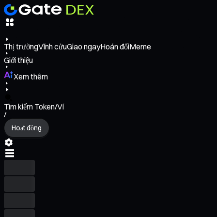
Thị trường
Vĩnh cửu
Giao ngay
Hoán đổi
Meme
Giới thiệu
Xem thêm
Tìm kiếm Token/Ví
/
Hoạt động