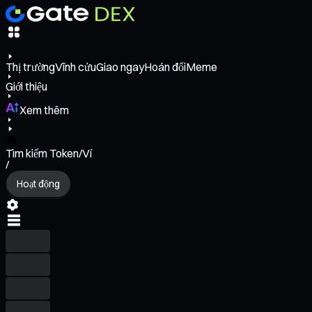
Thị trường
Vĩnh cửu
Giao ngay
Hoán đổi
Meme
Giới thiệu
Xem thêm
Tìm kiếm Token/Ví
/
Hoạt động