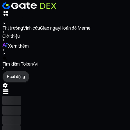
Thị trường
Vĩnh cửu
Giao ngay
Hoán đổi
Meme
Giới thiệu
Xem thêm
Tìm kiếm Token/Ví
/
Hoạt động