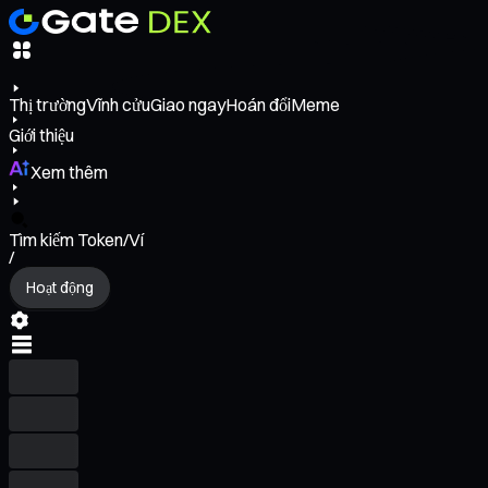
Thị trường
Vĩnh cửu
Giao ngay
Hoán đổi
Meme
Giới thiệu
Xem thêm
Tìm kiếm Token/Ví
/
Hoạt động