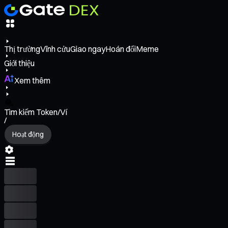
Thị trường
Vĩnh cửu
Giao ngay
Hoán đổi
Meme
Giới thiệu
Xem thêm
Tìm kiếm Token/Ví
/
Hoạt động