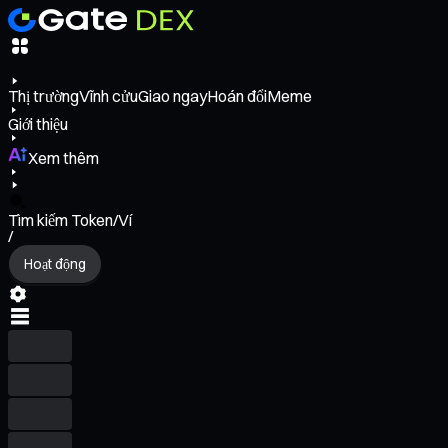
Thị trường
Vĩnh cửu
Giao ngay
Hoán đổi
Meme
Giới thiệu
Xem thêm
Tìm kiếm Token/Ví
/
Hoạt động