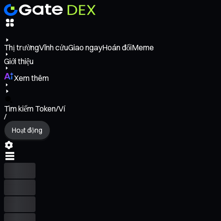
Thị trường
Vĩnh cửu
Giao ngay
Hoán đổi
Meme
Giới thiệu
Xem thêm
Tìm kiếm Token/Ví
/
Hoạt động