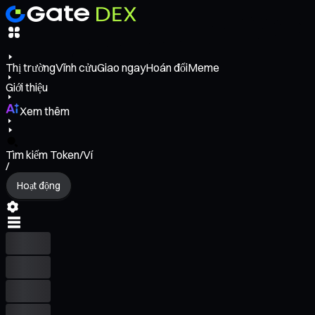
Thị trường
Vĩnh cửu
Giao ngay
Hoán đổi
Meme
Giới thiệu
Xem thêm
Tìm kiếm Token/Ví
/
Hoạt động