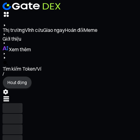
Thị trường
Vĩnh cửu
Giao ngay
Hoán đổi
Meme
Giới thiệu
Xem thêm
Tìm kiếm Token/Ví
/
Hoạt động