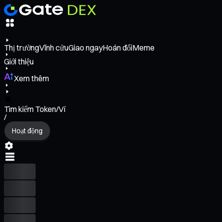
Thị trường
Vĩnh cửu
Giao ngay
Hoán đổi
Meme
Giới thiệu
Xem thêm
Tìm kiếm Token/Ví
/
Hoạt động