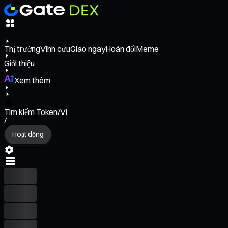
Thị trường
Vĩnh cửu
Giao ngay
Hoán đổi
Meme
Giới thiệu
Xem thêm
Tìm kiếm Token/Ví
/
Hoạt động