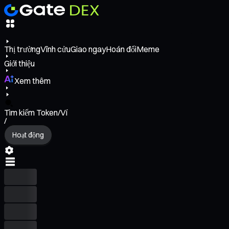
Thị trường
Vĩnh cửu
Giao ngay
Hoán đổi
Meme
Giới thiệu
Xem thêm
Tìm kiếm Token/Ví
/
Hoạt động