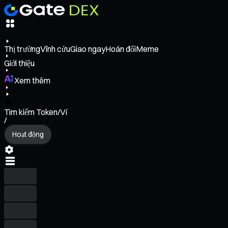
Thị trường
Vĩnh cửu
Giao ngay
Hoán đổi
Meme
Giới thiệu
Xem thêm
Tìm kiếm Token/Ví
/
Hoạt động