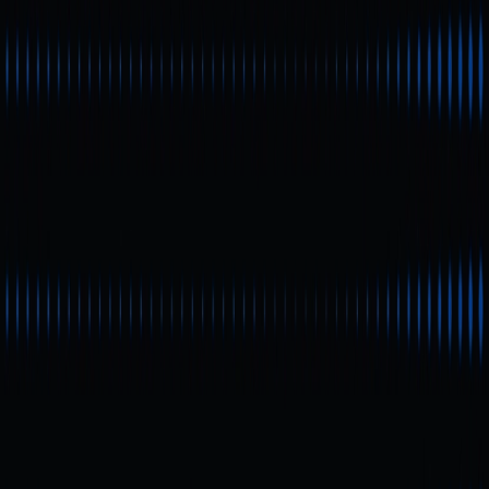
hướng trong tương lai
về vị thế thống lĩnh của
Bitcoin: Thị phần BTC trên
thị trường hiện nay và các xu
hướng trong tương lai
Người mới bắt đầu
Đọc nhanh
Tìm hiểu dữ liệu Bitcoin Dominance cập nhật mới nhất, hiện
đạt khoảng 58,9%. Chỉ số này mang lại cái nhìn tổng quát về
xu hướng thị trường tiền mã hóa, tiềm năng của thị trường
altcoin và các chiến lược đầu tư phù hợp.
Chỉ số Bitcoin Dominance là
gì?
Chỉ số thống trị của Bitcoin là tỷ lệ phần trăm vốn hóa của
Bitcoin (BTC) so với tổng vốn hóa toàn bộ thị trường tiền
điện tử. Về cơ bản, chỉ số này phản ánh mức độ ảnh hưởng và