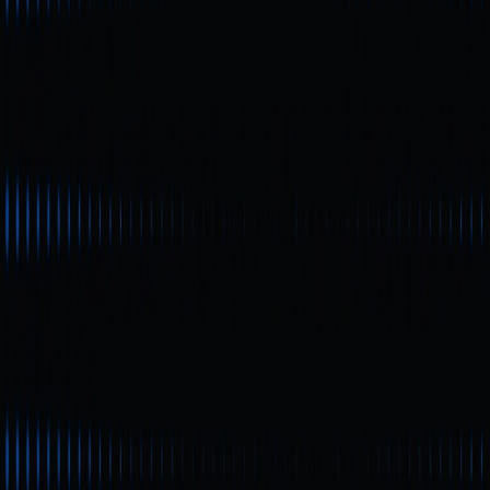
Metaverse, cụ thể là định nghĩa, các công nghệ nền tảng
(VR, AR, Blockchain và AI), những trường hợp ứng dụng tiêu
biểu cùng các thách thức thực tiễn. Ngoài ra, bài viết còn
cập nhật xu hướng ngành mới nhất năm 2025, giúp bạn
nhanh chóng bắt kịp tiến trình phát triển.
Người mới bắt đầu
Sự bứt phá của RTX Payment Token: Phân tích
tiềm năng của Remittix (RTX) trong năm 2025
Remittix (RTX) đang nổi bật nhờ các giải pháp chuyển tiền
xuyên biên giới cùng khả năng kết nối giữa tiền điện tử và tiền
tệ pháp định. Bài viết này phân tích số liệu giai đoạn mở bán
trước, tình hình thị trường và tiềm năng đầu tư. Những thông
tin này giúp làm rõ lý do vì sao RTX được xem là cơ hội hấp
dẫn trên thị trường tiền mã hóa năm 2025.
Người mới bắt đầu
IDO là gì? Khám phá giá trị cốt lõi của hình thức
huy động vốn phi tập trung
IDO (Initial DEX Offering) đã trở thành giải pháp huy động
vốn đột phá trong thời đại Web3, mở ra cách thức mới để