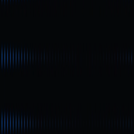
các dự án tiền mã hóa tiếp cận nguồn vốn nhờ tính minh
bạch, quyền tự chủ và sự phi tập trung vượt trội. Mô hình này
giúp giảm chi phí phát hành, đồng thời đảm bảo mọi người
dùng trên toàn thế giới đều có cơ hội tham gia công bằng.
Người mới bắt đầu
Hướng Dẫn Khởi Động Nhanh MathWallet
MathWallet, ví đa chuỗi, vừa bổ sung hỗ trợ mainnet
Plasma mới và đã hoàn tất việc đốt token trong quý 3. Bài
viết này là hướng dẫn sử dụng nhanh dành cho người mới,
trình bày cách đăng ký, sao lưu ví và chuyển đổi mạng lưới,
giúp người dùng dễ dàng tiếp cận và sử dụng các tính năng
chính của ví.
Người mới bắt đầu
TVL là gì: Hiểu về Tổng Giá trị Khóa và ý nghĩa
của chỉ số này trong lĩnh vực DeFi
TVL (Total Value Locked) là chỉ số quan trọng giúp đánh
giá giá trị tài sản được khóa trong DeFi cũng như tình hình
hoạt động chung của các dự án. Bài viết này cung cấp cái
nhìn chuyên sâu về khái niệm TVL, giải thích cách tính và
phân tích vai trò của chỉ số này trong hệ sinh thái