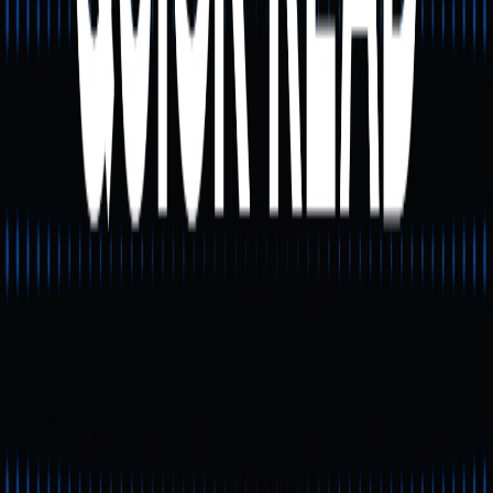
altcoin có thể chuẩn bị cho một đợt phục hồi mới.
Khuyến nghị cho nhà đầu tư
Theo dõi sát chỉ số thống trị của Bitcoin và xem đây là
một chỉ báo quan trọng, không chỉ dựa vào giá Bitcoin.
Đa dạng hóa danh mục đầu tư. Nếu muốn tìm kiếm rủi ro
và lợi nhuận, nên cân nhắc phân bổ vào altcoin, nhưng
không nên bỏ qua sự ổn định và khả năng kiểm soát rủi
ro của Bitcoin.
Xây dựng kỳ vọng rõ ràng và kiểm soát rủi ro, bởi
altcoin thường biến động mạnh hơn Bitcoin với biên độ
lớn hơn.
Duy trì sự kiên nhẫn và tầm nhìn dài hạn. Dù chỉ số thống