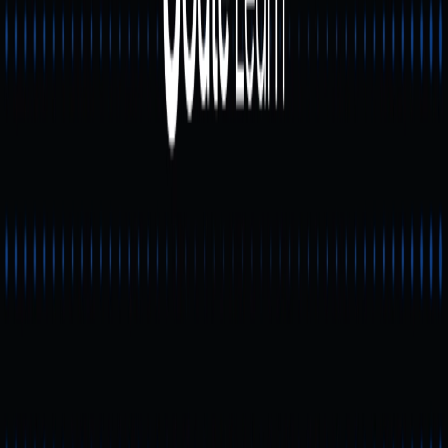
Nhìn chung, chỉ số thống trị của Bitcoin vẫn duy trì quanh
mức 60%, củng cố vai trò dẫn dắt của Bitcoin trên thị
trường tiền điện tử.
Vì sao chỉ số thống trị của
Bitcoin quan trọng? Chỉ số
này báo hiệu gì?
Tâm lý thị trường và phân bổ vốn: Chỉ số thống trị của
Bitcoin cao thường phản ánh xu hướng thận trọng, nhà
đầu tư ưu tiên Bitcoin hơn các altcoin rủi ro. Khi chỉ số
này thấp hoặc giảm cho thấy dòng vốn đang chuyển
sang altcoin.