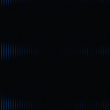
Khuyến nghị dành cho nhà đầu tư
Bài viết liên quan
Người mới bắt đầu
Cách Danh Tính Phi Tập Trung (DID) Đang Dẫn
Dắt Những Chuyển Đổi Mới Trong Crypto | Sự Hội
Tụ Giữa Blockchain và Danh Tính Tự Chủ
DID (Decentralized Identifier) hiện được xem là thành phần
cốt lõi của Web3 trong lĩnh vực tiền mã hóa. Công nghệ này
góp phần tạo ra bước chuyển mình mạnh mẽ về bảo mật
quyền riêng tư cho người dùng, quản lý danh tính tự chủ và
nâng cao hiệu quả tương tác trên chuỗi. Bài viết này sẽ đi
sâu phân tích các ứng dụng của DID, lợi ích nổi bật cũng
như những thách thức thực tiễn trong quá trình triển khai.
Người mới bắt đầu
Metaverse là gì? Hướng dẫn đầy đủ cho người
mới bắt đầu
Metaverse là gì trong vai trò một thế giới kỹ thuật số? Bài
viết này mang đến giải thích rõ ràng, dễ tiếp cận về