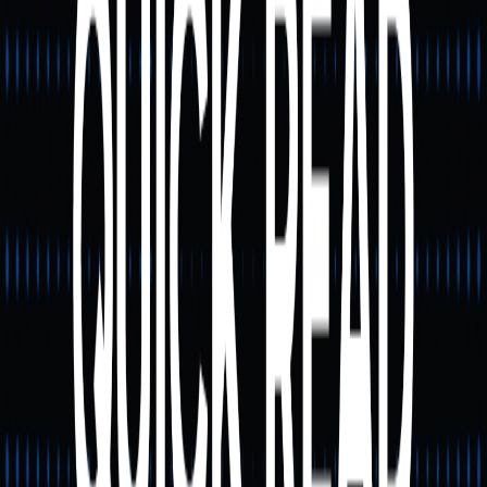
Tiềm năng phát triển và ứng
dụng trong tương lai
Bên cạnh giao dịch thông thường, Ví Faucet còn có tiềm
năng ứng dụng rộng rãi, bao gồm:
Thực thi hợp đồng thông minh (smart contract)
Tham gia ứng dụng phi tập trung (DApp)
Đa dạng hóa hoạt động tài chính
Nhờ tính linh hoạt, Ví Faucet không chỉ là công cụ cho người
mới bắt đầu. Nó còn có thể trở thành hạ tầng thiết yếu của hệ
sinh thái tiền mã hóa, mở ra nhiều đổi mới cho người dùng.
Để biết thêm thông tin về Web3, hãy truy cập: