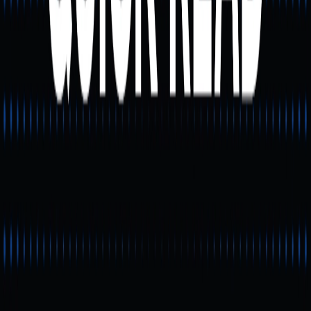
https://www.gate.com/
Tóm tắt
Ví Faucet mang lại phương thức tiếp cận tiết kiệm, ít rủi ro
giúp người mới nhanh chóng nắm bắt cách hoạt động của
tiền mã hóa. Nhờ thiết kế phi tập trung, bảo mật và ưu tiên
quyền riêng tư, ví vừa có giá trị giáo dục vừa có tính ứng
dụng thực tiễn trong lĩnh vực tài sản số, là lựa chọn khởi đầu
phù hợp cho những ai muốn tiếp cận thị trường tiền mã hóa.
Tác giả:
Allen
* Đầu tư có rủi ro, phải thận trọng khi tham gia thị trường.
Thông tin không nhằm mục đích và không cấu thành lời
khuyên tài chính hay bất kỳ đề xuất nào khác thuộc bất kỳ
hình thức nào được cung cấp hoặc xác nhận bởi Gate
Web3.
* Không được phép sao chép, truyền tải hoặc đạo nhái bài
viết này mà không có sự cho phép của Gate Web3. Vi
phạm là hành vi vi phạm Luật Bản quyền và có thể phải chịu