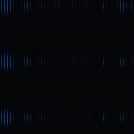
Tổng kết
Bài viết liên quan
Người mới bắt đầu
Cách Danh Tính Phi Tập Trung (DID) Đang Dẫn
Dắt Những Chuyển Đổi Mới Trong Crypto | Sự Hội
Tụ Giữa Blockchain và Danh Tính Tự Chủ
DID (Decentralized Identifier) hiện được xem là thành phần
cốt lõi của Web3 trong lĩnh vực tiền mã hóa. Công nghệ này
góp phần tạo ra bước chuyển mình mạnh mẽ về bảo mật
quyền riêng tư cho người dùng, quản lý danh tính tự chủ và
nâng cao hiệu quả tương tác trên chuỗi. Bài viết này sẽ đi
sâu phân tích các ứng dụng của DID, lợi ích nổi bật cũng
như những thách thức thực tiễn trong quá trình triển khai.
Người mới bắt đầu
Metaverse là gì? Hướng dẫn đầy đủ cho người
mới bắt đầu
Metaverse là gì trong vai trò một thế giới kỹ thuật số? Bài