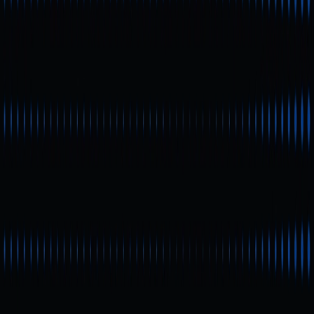
tiền mã hóa dành cho người
mới
Người mới bắt đầu
Đọc nhanh
Faucet Wallet là ví điện tử dành cho người mới tiếp cận tiền
mã hóa, cho phép người dùng nhận phần thưởng tiền mã hóa
nhỏ khi thực hiện các nhiệm vụ đơn giản như xem quảng cáo,
trả lời khảo sát hoặc chơi trò chơi nhỏ. Cách tiếp cận này
giúp người dùng làm quen với chức năng ví và quản lý tài sản
mà không gặp bất kỳ rủi ro tài chính nào.
Ví Faucet là gì?
Ví Faucet là loại ví kỹ thuật số chuyên dụng dành cho người
mới tham gia thị trường tiền mã hóa. Loại ví này cho phép
người dùng nhận một lượng nhỏ tiền mã hóa khi hoàn thành
các nhiệm vụ cơ bản—như xem quảng cáo, trả lời khảo sát
hoặc chơi mini-game. Tuy giá trị phần thưởng cho mỗi nhiệm
vụ khá nhỏ, nhưng khi tích lũy dần, người dùng sẽ có cơ hội