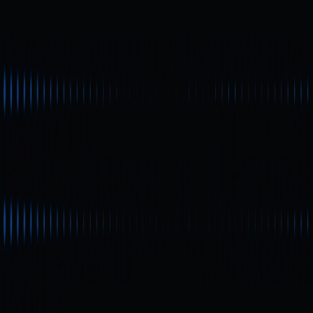
viết này mang đến giải thích rõ ràng, dễ tiếp cận về
Metaverse, cụ thể là định nghĩa, các công nghệ nền tảng
(VR, AR, Blockchain và AI), những trường hợp ứng dụng tiêu
biểu cùng các thách thức thực tiễn. Ngoài ra, bài viết còn
cập nhật xu hướng ngành mới nhất năm 2025, giúp bạn
nhanh chóng bắt kịp tiến trình phát triển.
Người mới bắt đầu
Sự bứt phá của RTX Payment Token: Phân tích
tiềm năng của Remittix (RTX) trong năm 2025
Remittix (RTX) đang nổi bật nhờ các giải pháp chuyển tiền
xuyên biên giới cùng khả năng kết nối giữa tiền điện tử và tiền
tệ pháp định. Bài viết này phân tích số liệu giai đoạn mở bán
trước, tình hình thị trường và tiềm năng đầu tư. Những thông
tin này giúp làm rõ lý do vì sao RTX được xem là cơ hội hấp
dẫn trên thị trường tiền mã hóa năm 2025.
Người mới bắt đầu
IDO là gì? Khám phá giá trị cốt lõi của hình thức
huy động vốn phi tập trung
IDO (Initial DEX Offering) đã trở thành giải pháp huy động
vốn đột phá trong thời đại Web3, mở ra cách thức mới để