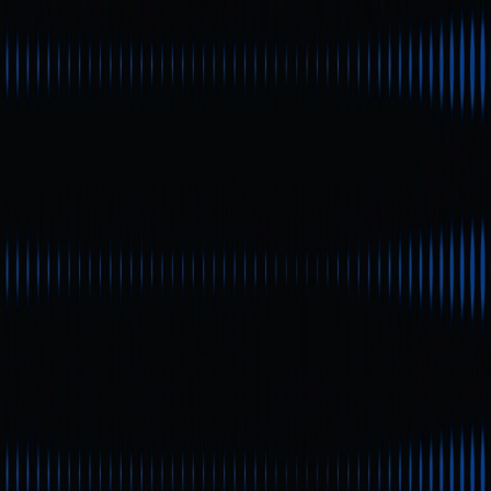
Thị trường
Vĩnh cửu
Giao ngay
Hoán đổi
Meme
Giới thiệu
Xem thêm
Tìm kiếm Token/Ví
/
Hoạt động
Gate Learn
Khóa học
Bài viết
Learn
Faucet Wallet: Cổng tiếp cận tiền mã
hóa dành cho người mới
Faucet Wallet: Cổng tiếp cận