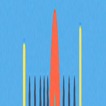
mạnh giữa các blockchain lớp 1, với Bitcoin và Ethereum
giữ vị trí dẫn đầu, các chuỗi mới nổi chiếm lĩnh thị trường
ngách. Xu hướng hợp nhất thị trường tăng tốc, tổ chức tài
chính thúc đẩy tài sản chuẩn tổ chức, DeFi chịu áp lực pháp
lý và token AI chiếm thị phần, khối lượng giao dịch lớn.
* Thông tin không nhằm mục đích và không cấu thành lời
khuyên tài chính hay bất kỳ đề xuất nào được Gate cung
cấp hoặc xác nhận.
Mời người khác bỏ phiếu
Nội dung
So sánh chỉ số hiệu suất: tốc độ giao
dịch, bảo mật và khả năng mở rộng
giữa các nền tảng tiền điện tử hàng
đầu năm 2026