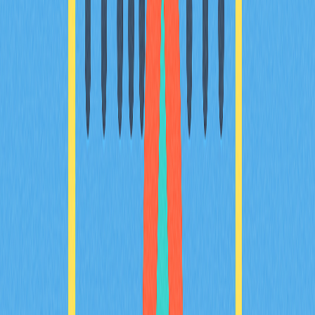
Xu hướng vốn hóa và định giá: phân
tích sự phân bổ hơn 2 nghìn tỷ USD
trên thị trường tiền điện tử giữa các
đối thủ hàng đầu
Tăng trưởng người dùng và tỷ lệ chấp
nhận: theo dõi người dùng tích cực
và chuyển dịch thị phần giữa các
mạng blockchain lớn
Chiến lược khác biệt hóa: lợi thế cạnh
tranh về công nghệ, hệ sinh thái và
tuân thủ quy định
Câu hỏi thường gặp
Bài viết liên quan
Các nền tảng tổng hợp giao dịch phi tập trung
hàng đầu giúp tối ưu hóa hoạt động giao dịch