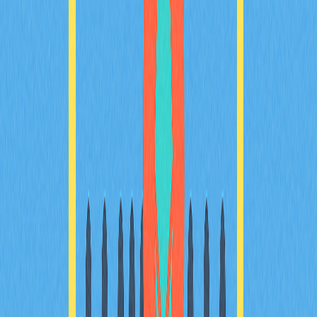
Khám phá các DEX aggregator hàng đầu giúp tối ưu hóa
giao dịch tiền mã hóa. Tìm hiểu cách các công cụ này tăng
hiệu quả bằng cách tổng hợp thanh khoản từ nhiều sàn giao
dịch phi tập trung, mang đến mức giá cạnh tranh nhất và
hạn chế trượt giá. Khám phá những tính năng nổi bật cũng
như so sánh các nền tảng dẫn đầu năm 2025, bao gồm
Gate. Đây là lựa chọn lý tưởng cho các nhà giao dịch và
cộng đồng DeFi muốn nâng cao chiến lược giao dịch. Tìm
hiểu cách DEX aggregator hỗ trợ phát hiện giá tối ưu, nâng
cao bảo mật và đơn giản hóa trải nghiệm giao dịch của bạn.
2025-12-24
Khám phá tiến trình phát triển và triển vọng
tương lai của lĩnh vực trò chơi ứng dụng công
nghệ Blockchain
Khám phá quá trình phát triển và tiềm năng của ngành
game ứng dụng blockchain, nơi công nghệ và giải trí giao
thoa mạnh mẽ. Tìm hiểu mô hình play-to-earn, tích hợp NFT
và các nền tảng phi tập trung đang kiến tạo tương lai cho
ngành game. Nắm bắt chiến lược tận dụng phần thưởng
crypto cùng các rủi ro gắn liền với hệ sinh thái đổi mới này.
Dẫn đầu thị trường dự báo tăng trưởng mạnh đến năm 2025,
khi metaverse và tài sản số định hình lại trải nghiệm game.
Nội dung dành riêng cho game thủ, nhà đầu tư crypto và