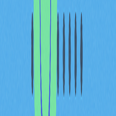
trên mức độ gắn kết người dùng và ứng dụng thực tế. Mạng
lưới có tỷ lệ chấp nhận cao thường thu hút nhiều nhà phát
triển và dự án, tạo hiệu ứng cộng hưởng giúp củng cố vị thế
cạnh tranh. Các chỉ số then chốt về tăng trưởng người dùng
gồm số địa chỉ hoạt động hàng ngày, khối lượng giao dịch và
số cặp thị trường hỗ trợ token trong từng hệ sinh thái.
Đối với các nền tảng mới nổi trên BNB Smart Chain, việc đo
lường tỷ lệ chấp nhận đòi hỏi phân tích nhiều dữ liệu đồng thời.
Marina Protocol minh họa cho xu hướng này, có mặt trên
50 thị trường hoạt động với khối lượng giao dịch 24 giờ đạt
2,9 triệu USD, phản ánh sự gia tăng tương tác người dùng.
Những chỉ số này chứng minh mạng blockchain mở rộng
phạm vi tiếp cận nhờ sự tham gia và quan tâm lớn từ cộng
đồng nhà phát triển.
Mối liên hệ giữa số lượng người dùng tích cực và hiệu suất
mạng lưới rất rõ nét. Khi tỷ lệ chấp nhận tăng nhanh, mạng
lưới có tính thanh khoản tốt hơn, giao dịch thuận lợi hơn và hệ