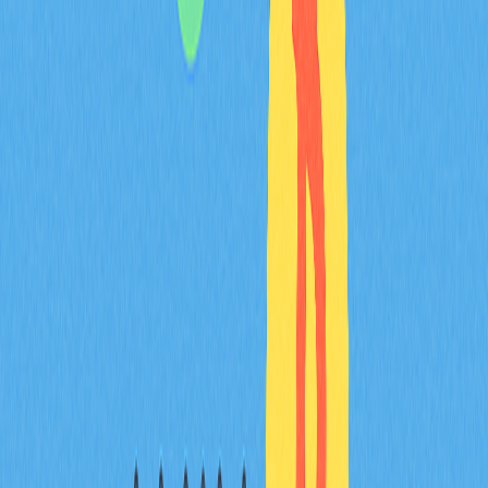
Tuân thủ pháp lý đã trở thành lợi thế cạnh tranh dài hạn quan
trọng nhất trên thị trường tiền điện tử. Dự án minh bạch về
tokenomics, khung ứng dụng rõ ràng và hoạt động ưu tiên
tuân thủ giúp tạo vị thế thuận lợi trước sự giám sát của cơ
quan quản lý. Việc Marina Protocol triển khai trên BNB
Smart Chain được hưởng lợi từ chuẩn quản trị hệ sinh thái đã
thiết lập, mang lại độ minh bạch pháp lý mà các đối thủ mới
hoặc không tuân thủ khó đạt được.
Các chiến lược khác biệt hóa thành công năm 2026 ngày
càng hội tụ quanh ba trụ cột: hiệu quả công nghệ tạo kinh tế
người dùng vượt trội, phát triển hệ sinh thái toàn diện tạo
hiệu ứng mạng lưới, và định vị pháp lý chủ động xây dựng
niềm tin, uy tín. Đối thủ xuất sắc ở cả ba khía cạnh này sẽ có
vị thế thị trường mạnh hơn và sở hữu lòng trung thành người
dùng cao hơn so với những dự án chỉ tập trung vào một lợi
thế đơn lẻ.