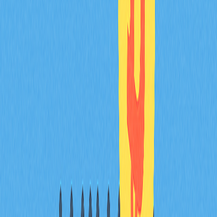
Sự khác biệt giữa Bitcoin và Ethereum về hiệu
suất, tốc độ giao dịch và phí?
Bitcoin xử lý khoảng 7 giao dịch/giây với phí cao hơn, thiết
kế ưu tiên bảo mật. Ethereum xử lý khoảng 15 giao
dịch/giây với phí thấp hơn, hỗ trợ hợp đồng thông minh. Các
giải pháp Layer 2 của Ethereum mang lại tốc độ nhanh hơn
nhiều và phí thấp, phù hợp hơn cho giao dịch thường xuyên.
Những đồng tiền điện tử mới nổi nào tăng
trưởng người dùng và tỷ lệ chấp nhận nhanh
nhất năm 2026?
Các giải pháp mở rộng Layer 2 như Arbitrum và Optimism,
cùng token tích hợp AI và blockchain mô-đun, ghi nhận tốc
độ tăng trưởng người dùng và tỷ lệ chấp nhận mạnh nhất