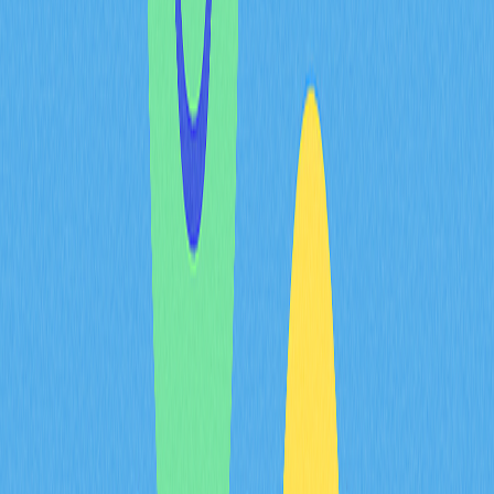
sinh thái trưởng thành hơn. Nhà đầu tư theo dõi xu hướng
chấp nhận sẽ có tầm nhìn sớm về những mạng blockchain
tiềm năng tăng trưởng dài hạn. Hiểu rõ động lực người dùng
giúp lý giải vì sao một số nền tảng duy trì lợi thế cạnh tranh
trong thị trường tiền điện tử liên tục biến động.
Chiến lược khác biệt hóa: lợi
thế cạnh tranh về công nghệ,
hệ sinh thái và tuân thủ quy
định
Các dự án tiền điện tử cạnh tranh năm 2026 đạt được sự
khác biệt hóa thị trường qua lựa chọn công nghệ riêng biệt,
chiến lược hệ sinh thái và vị thế tuân thủ pháp lý. Marina