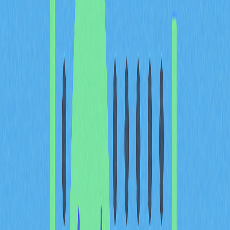
cực hơn, khối lượng giao dịch hàng ngày lớn hơn và tỷ lệ sử
dụng cao hơn. Cạnh tranh tiếp tục thay đổi khi các nền tảng
tiền điện tử đầu tư cải tiến hạ tầng để tăng khả năng mở rộng
mà vẫn duy trì tiêu chuẩn bảo mật.
Xu hướng vốn hóa và định
giá: phân tích sự phân bổ
hơn 2 nghìn tỷ USD trên thị
trường tiền điện tử giữa các
đối thủ hàng đầu
Giá trị vốn hóa hơn 2 nghìn tỷ USD của thị trường tiền điện
tử cho thấy hệ sinh thái phân tầng sâu sắc, trong đó sự phân
bổ vốn hóa phản ánh chênh lệch lớn giữa các đối thủ. Bitcoin