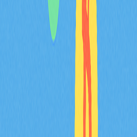
túng.
Phân tích các chỉ số
on-chain
cho thấy mô hình hành vi tổ
chức vượt ngoài dữ liệu sàn. Theo dõi cách holder chuyển
tài sản giữa ví, staking hay khóa vị thế giúp nhà giao dịch
xác định tổ chức lớn tăng hay giảm mức tiếp xúc. Chẳng
hạn, token được holder từng đạt lợi nhuận tích lũy gần đây
báo hiệu tâm lý lạc quan, còn chốt lời sau các đợt tăng
thường phản ánh giai đoạn phân phối lại.
Phân tích
tâm lý thị trường
qua holder lớn vượt xa tín hiệu
mua-bán thông thường. Thay đổi vị thế lớn thường thể hiện
tổ chức đánh giá lại rủi ro, diễn biến pháp lý hoặc kỳ vọng
thông báo sắp tới. Theo dõi chuyển động này trên nền tảng
như gate giúp nhà phân tích thấy rõ hoạt động cá mập, từ
đó dự đoán luồng vốn tiếp theo và giúp nhà đầu tư điều
chỉnh chiến lược phù hợp với xu hướng tổ chức.