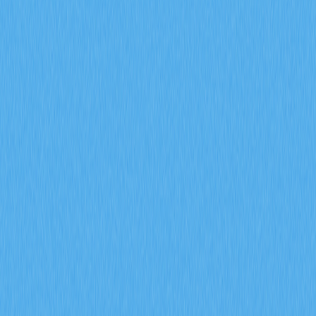
2026-02-08
Các dữ liệu về vị thế mở hợp đồng tương lai, tỷ lệ
cấp vốn và thanh lý có thể dự báo những tín hiệu
nào của thị trường phái sinh tiền điện tử trong
năm 2026?
Tìm hiểu cách các chỉ số như hợp đồng mở, tỷ lệ cấp vốn và
dữ liệu thanh lý của hợp đồng tương lai có thể dự báo tín hiệu
thị trường phái sinh tiền điện tử trong năm 2026. Đánh giá
mức độ tham gia của tổ chức, thay đổi tâm lý thị trường và
xu hướng quản trị rủi ro thông qua các chỉ báo phái sinh của
Gate nhằm dự báo thị trường chính xác hơn.
2026-02-08
Mô hình kinh tế token là gì và GALA áp dụng cơ
chế lạm phát cũng như cơ chế đốt token ra sao
Tìm hiểu mô hình kinh tế token của GALA hoạt động như thế
nào, cụ thể là thông qua phân phối node, cơ chế lạm phát, cơ
chế đốt token và biểu quyết quản trị cộng đồng. Khám phá
cách hệ sinh thái Gate duy trì sự cân bằng giữa khan hiếm
token và tăng trưởng bền vững cho ngành game Web3.