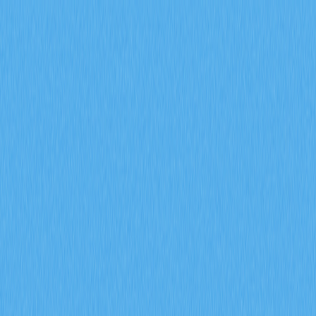
Thị trường
Vĩnh cửu
Giao ngay
Hoán đổi
Meme
Giới thiệu
Xem thêm
Tìm kiếm Token/Ví
/
Hoạt động
Crypto Wiki
Nắm giữ tiền điện tử và dòng tiền quỹ là gì: Phân tích dòng tiền nạp
vào sàn giao dịch, mức độ tập trung tài sản, tỷ lệ staking cùng
Nắm giữ tiền điện tử và dòng
các hoạt động khóa tài sản trên chuỗi
tiền quỹ là gì: Phân tích dòng