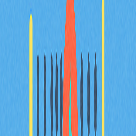
Nội dung
Dòng tiền vào và ra sàn: Theo dõi
vận động vốn trên các nền tảng giao
dịch lớn
Chỉ số tập trung nắm giữ: Đo lường sự
chi phối của cá mập và mô hình phân
bổ thị trường
Tỷ lệ staking và khóa tài sản on-
chain: Phân tích hiệu quả sử dụng
vốn và cam kết dài hạn
Thay đổi vị thế tổ chức: Nắm bắt
hành vi holder lớn và tâm lý thị
trường