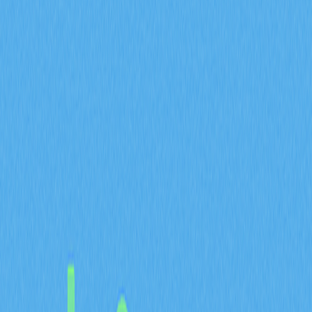
Dòng tiền vào và ra sàn:
Theo dõi vận động vốn trên
các nền tảng giao dịch lớn
Dòng tiền vào và ra sàn phản ánh sự dịch chuyển liên tục
của tài sản tiền điện tử giữa ví người dùng và các sàn giao
dịch tập trung. Việc hiểu rõ các luồng vốn này giúp nhận diện
động lực thị trường quan trọng, bởi chúng thường báo hiệu
sự chuyển biến trong hành vi nhà đầu tư và định hướng giá
tương lai.
Khi lượng vốn đổ vào các sàn giao dịch lớn tăng, thường đó
là dấu hiệu nhà đầu tư chuẩn bị giao dịch hoặc thoát khỏi vị
thế, thường đi trước giai đoạn biến động mạnh. Ngược lại,
dòng ra liên tục thể hiện niềm tin và ý định nắm giữ lâu dài,
khi người dùng chuyển tài sản về ví cá nhân hoặc nền tảng
khác. Chính sự khác biệt này khiến việc theo dõi luồng vốn