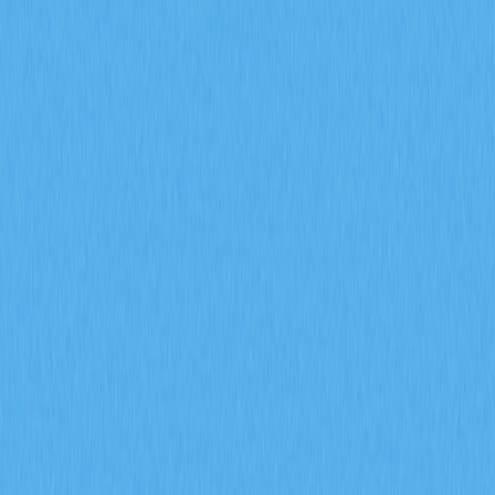
Mô hình tokenomics giảm phát của MYX vận
hành ra sao khi áp dụng cơ chế đốt toàn bộ
100% token cùng với việc phân bổ 61,57% cho
cộng đồng?
Tìm hiểu chi tiết về cơ chế tokenomics giảm phát của MYX,
với 61,57% phân bổ cho cộng đồng và toàn bộ nguồn cung
được đốt. Khám phá cách việc giảm nguồn cung góp phần
bảo toàn giá trị lâu dài và hạn chế lượng token lưu hành
trong hệ sinh thái phái sinh của Gate.
2026-02-08
Tín hiệu thị trường phái sinh là gì và dữ liệu hợp
đồng mở của hợp đồng tương lai, tỷ lệ cấp vốn
cũng như dữ liệu thanh lý sẽ tác động như thế
nào đến giao dịch tiền điện tử trong năm 2026?
Khám phá tác động của các chỉ báo thị trường phái sinh,
bao gồm hợp đồng mở hợp đồng tương lai, tỷ lệ cấp vốn và
dữ liệu thanh lý, đối với hoạt động giao dịch tiền điện tử năm
2026. Đánh giá khối lượng hợp đồng ENA đạt 17 tỷ USD,
thanh lý hàng ngày 94 triệu USD cùng các chiến lược tích
lũy của tổ chức dựa trên phân tích chuyên sâu từ Gate.