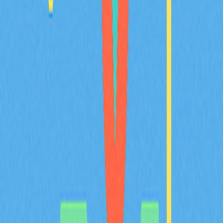
thực hiện ra sao trong các dự án tiền mã hóa?
Khám phá tác động của tokenomics đối với các dự án tiền
mã hóa thông qua phân tích về phân phối token, kiểm soát
nguồn cung và cơ chế giảm phát. Tìm hiểu các chức năng
quản trị và tiện ích để tối ưu hóa tính phi tập trung, đồng thời
bảo đảm sự ổn định cho dự án. Nội dung lý tưởng dành cho
chuyên gia blockchain, nhà đầu tư crypto và cộng đồng
đam mê Web3.
2025-12-20
Nhận diện FUD trong lĩnh vực tiền mã hóa
Tìm hiểu FUD là gì trong thị trường tiền mã hóa và cách
FUD ảnh hưởng đến tâm lý nhà đầu tư. Bài viết phân tích vai
trò của sự sợ hãi, bất ổn và nghi ngờ trong quá trình ra
quyết định giao dịch, tác động đến biến động giá, đồng thời
chỉ ra cách nhà giao dịch nhận biết và ứng phó với các sự
kiện liên quan đến FUD. Nội dung không thể bỏ qua cho các
nhà giao dịch tiền mã hóa, nhà đầu tư blockchain và cộng
đồng Web3 muốn nắm bắt tâm lý thị trường.
2025-12-20
Tìm hiểu ví Multi Signature: Phân tích chuyên