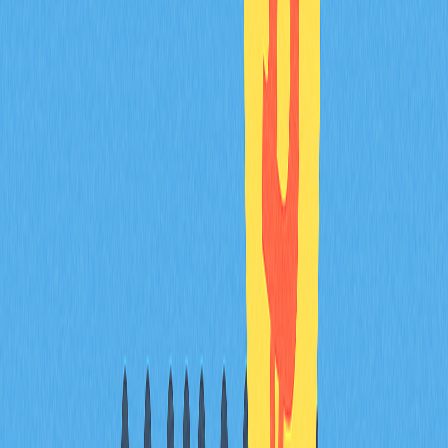
cao là gì?
Theo dõi lượng nắm giữ ví lớn và tỷ lệ phần trăm so với tổng
cung qua trình khám phá blockchain. Phân tích địa chỉ cá
mập, tập trung staking và dòng tiền vào sàn. Tập trung cao
làm tăng biến động giá và rủi ro thanh lý, do holder lớn có
thể ảnh hưởng mạnh đến thị trường bằng các giao dịch lớn
hoặc di chuyển đột ngột.
Staking tiền điện tử là gì? Tỷ lệ staking phản
ánh điều kiện thị trường thế nào?
Staking là quá trình khóa tiền điện tử để xác thực giao dịch
blockchain, nhận thưởng. Tỷ lệ staking cao chứng tỏ niềm tin
vào bảo mật mạng và tâm lý thị trường lạc quan, tỷ lệ thấp
thể hiện mức tham gia giảm, báo hiệu xu hướng tiêu cực.