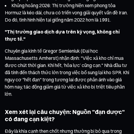
Khủng hoảng 2026: Thị trường hiện xem phong tỏa
Hormuz là kéo dài, chưa có triển vọng giải quyết vấn đề Iran.
Do đó, tình hình hiện tại giống năm 2022 hơn là 1991.
"Thị trường giao dịch dựa trên kỳ vọng, không chỉ
thực tế."
Chuyên gia kinh tế Gregor Semieniuk (Đại học
Massachusetts Amherst) nhận định: "Việc xả kho chỉ mua
được chút thời gian. Khi hết, ‘hỏa lực’ cũng cạn." Nhà đầu tư
đã tính đến thách thức lớn trong việc bổ sung lại kho SPR. Khi
nguy cơ "hết đạn" trong tương lai được phản ánh vào giá
hôm nay, tác động giảm giá từ việc xả kho bị triệt tiêu phần
lớn.
Xem xét lại câu chuyện: Nguồn "đạn dược"
có đang cạn kiệt?
Đây là khía cạnh then chốt nhưng thường bị bỏ qua trong