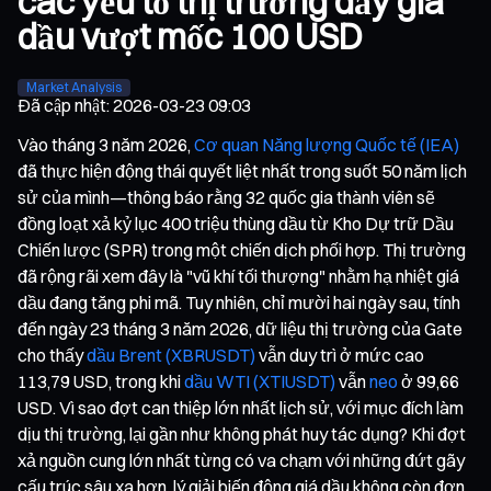
các yếu tố thị trường đẩy giá
dầu vượt mốc 100 USD
Market Analysis
Đã cập nhật
:
2026-03-23 09:03
Vào tháng 3 năm 2026,
Cơ quan Năng lượng Quốc tế (IEA)
đã thực hiện động thái quyết liệt nhất trong suốt 50 năm lịch
sử của mình—thông báo rằng 32 quốc gia thành viên sẽ
đồng loạt xả kỷ lục 400 triệu thùng dầu từ Kho Dự trữ Dầu
Chiến lược (SPR) trong một chiến dịch phối hợp. Thị trường
đã rộng rãi xem đây là "vũ khí tối thượng" nhằm hạ nhiệt giá
dầu đang tăng phi mã. Tuy nhiên, chỉ mười hai ngày sau, tính
đến ngày 23 tháng 3 năm 2026, dữ liệu thị trường của Gate
cho thấy
dầu Brent (XBRUSDT)
vẫn duy trì ở mức cao
113,79 USD, trong khi
dầu WTI (XTIUSDT)
vẫn
neo
ở 99,66
USD. Vì sao đợt can thiệp lớn nhất lịch sử, với mục đích làm
dịu thị trường, lại gần như không phát huy tác dụng? Khi đợt
xả nguồn cung lớn nhất từng có va chạm với những đứt gãy
cấu trúc sâu xa hơn, lý giải biến động giá dầu không còn đơn