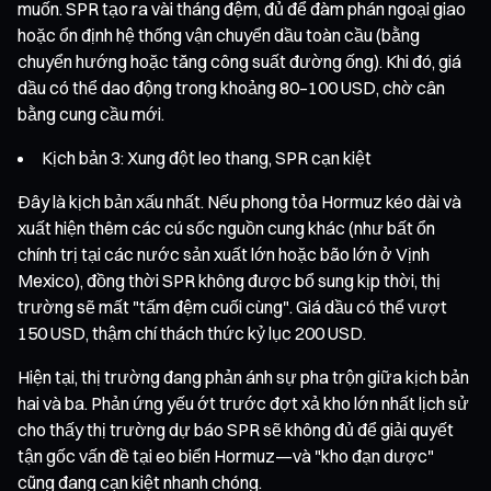
muốn. SPR tạo ra vài tháng đệm, đủ để đàm phán ngoại giao
hoặc ổn định hệ thống vận chuyển dầu toàn cầu (bằng
chuyển hướng hoặc tăng công suất đường ống). Khi đó, giá
dầu có thể dao động trong khoảng 80–100 USD, chờ cân
bằng cung cầu mới.
Kịch bản 3: Xung đột leo thang, SPR cạn kiệt
Đây là kịch bản xấu nhất. Nếu phong tỏa Hormuz kéo dài và
xuất hiện thêm các cú sốc nguồn cung khác (như bất ổn
chính trị tại các nước sản xuất lớn hoặc bão lớn ở Vịnh
Mexico), đồng thời SPR không được bổ sung kịp thời, thị
trường sẽ mất "tấm đệm cuối cùng". Giá dầu có thể vượt
150 USD, thậm chí thách thức kỷ lục 200 USD.
Hiện tại, thị trường đang phản ánh sự pha trộn giữa kịch bản
hai và ba. Phản ứng yếu ớt trước đợt xả kho lớn nhất lịch sử
cho thấy thị trường dự báo SPR sẽ không đủ để giải quyết
tận gốc vấn đề tại eo biển Hormuz—và "kho đạn dược"
cũng đang cạn kiệt nhanh chóng.