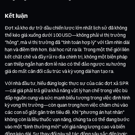
Kết luận
Đợt xả kho dự trữ dầu chiến lược lớn nhất lịch sử đã không
thể kéo giá xuống dưới 100 USD—không phải vì thị trường
"hỏng", mà vì thị trường đã "tính toán hợp lý" với tầm nhìn dài
hạn và điềm tĩnh hơn. Bài học rút ra là: Trong một thế giới liên
kết chặt chẽ và đầy rủi ro địa chính trị, không một biện pháp
can thiệp ngắn hạn đơn lẻ nào có thể đảo ngược xu hướng
giá do mất cân đối cấu trúc và kỳ vọng dài hạn tạo ra.
Với nhà đầu tư, hiểu đúng logic thực sự của các đợt xả SPR
—cái giá phải trả giữa khả năng vật lý hạn chế trong việc bù
đắp nguồn cung và sức mạnh biểu tượng trong việc định hình
kỳ vọng thị trường—còn quan trọng hơn việc chăm chú vào
các con số giật gân trên tiêu đề. Khi "phương án hạt nhân"
không còn là liều thuốc vạn năng, chúng ta có thể đang bước
vào một "bình thường mới" với giá năng lượng cao và biến
động kéo dài. Sự thay đổi này sẽ tác động sâu sắc đến logic