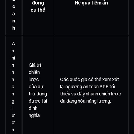
động
Hệ quả tiềm ẩn
c
cụ thể
ạ
n
h
A
n
ni
n
Giá trị
h
chiến
n
lược
Các quốc gia có thể xem xét
ă
của dự
lại ngưỡng an toàn SPR tối
n
trữ đang
thiểu và đẩy nhanh chiến lược
g
được tái
đa dạng hóa năng lượng.
l
định
ư
nghĩa.
ợ
n