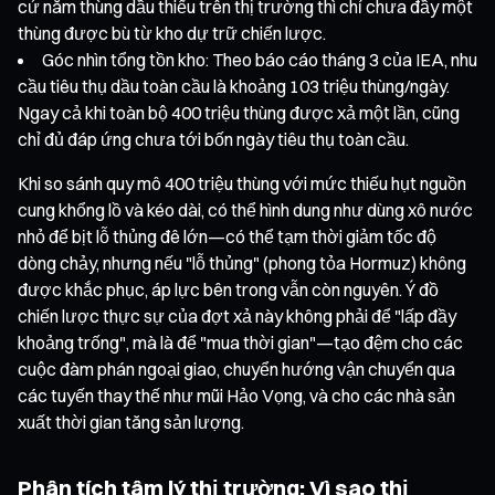
cứ năm thùng dầu thiếu trên thị trường thì chỉ chưa đầy một
thùng được bù từ kho dự trữ chiến lược.
Góc nhìn tổng tồn kho: Theo báo cáo tháng 3 của IEA, nhu
cầu tiêu thụ dầu toàn cầu là khoảng 103 triệu thùng/ngày.
Ngay cả khi toàn bộ 400 triệu thùng được xả một lần, cũng
chỉ đủ đáp ứng chưa tới bốn ngày tiêu thụ toàn cầu.
Khi so sánh quy mô 400 triệu thùng với mức thiếu hụt nguồn
cung khổng lồ và kéo dài, có thể hình dung như dùng xô nước
nhỏ để bịt lỗ thủng đê lớn—có thể tạm thời giảm tốc độ
dòng chảy, nhưng nếu "lỗ thủng" (phong tỏa Hormuz) không
được khắc phục, áp lực bên trong vẫn còn nguyên. Ý đồ
chiến lược thực sự của đợt xả này không phải để "lấp đầy
khoảng trống", mà là để "mua thời gian"—tạo đệm cho các
cuộc đàm phán ngoại giao, chuyển hướng vận chuyển qua
các tuyến thay thế như mũi Hảo Vọng, và cho các nhà sản
xuất thời gian tăng sản lượng.
Phân tích tâm lý thị trường: Vì sao thị