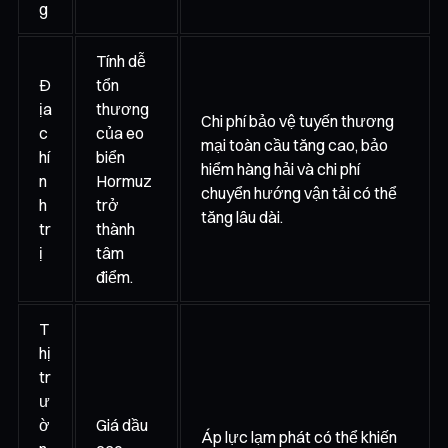
g
Tính dễ
Đ
tổn
ịa
thương
Chi phí bảo vệ tuyến thương
c
của eo
mại toàn cầu tăng cao, bảo
hí
biển
hiểm hàng hải và chi phí
n
Hormuz
chuyển hướng vận tải có thể
h
trở
tăng lâu dài.
tr
thành
ị
tâm
điểm.
T
hị
tr
ư
ờ
Giá dầu
Áp lực lạm phát có thể khiến