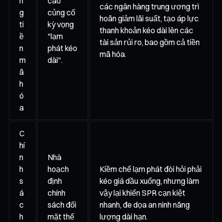
n
cao
các ngân hàng trung ương trì
g
củng cố
hoãn giảm lãi suất, tạo áp lực
ti
kỳ vọng
thanh khoản kéo dài lên các
ề
"lạm
tài sản rủi ro, bao gồm cả tiền
n
phát kéo
mã hóa.
m
dài".
ã
h
ó
a
C
hí
n
Nhà
h
hoạch
Kiềm chế lạm phát đòi hỏi phải
s
định
kéo giá dầu xuống, nhưng làm
á
chính
vậy lại khiến SPR cạn kiệt
c
sách đối
nhanh, đe dọa an ninh năng
h
mặt thế
lượng dài hạn.