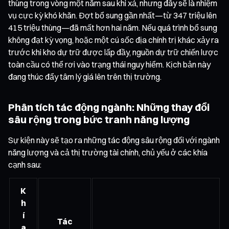
thùng trong vòng một năm sau khi xả, nhưng đây sẽ là nhiệm
vụ cực kỳ khó khăn. Đợt bổ sung gần nhất—từ 347 triệu lên
415 triệu thùng—đã mất hơn hai năm. Nếu quá trình bổ sung
không đạt kỳ vọng, hoặc một cú sốc địa chính trị khác xảy ra
trước khi kho dự trữ được lấp đầy, nguồn dự trữ chiến lược
toàn cầu có thể rơi vào trạng thái nguy hiểm. Kịch bản này
đang thúc đẩy tâm lý giá lên trên thị trường.
Phân tích tác động ngành: Những thay đổi
sâu rộng trong bức tranh năng lượng
Sự kiện này sẽ tạo ra những tác động sâu rộng đối với ngành
năng lượng và cả thị trường tài chính, chủ yếu ở các khía
cạnh sau:
K
h
í
Tác
a