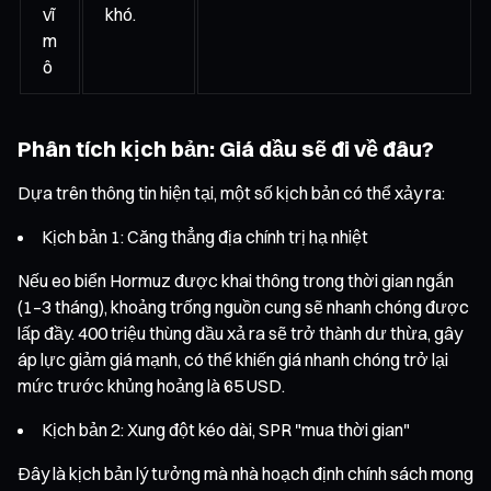
vĩ
khó.
m
ô
Phân tích kịch bản: Giá dầu sẽ đi về đâu?
Dựa trên thông tin hiện tại, một số kịch bản có thể xảy ra:
Kịch bản 1: Căng thẳng địa chính trị hạ nhiệt
Nếu eo biển Hormuz được khai thông trong thời gian ngắn
(1–3 tháng), khoảng trống nguồn cung sẽ nhanh chóng được
lấp đầy. 400 triệu thùng dầu xả ra sẽ trở thành dư thừa, gây
áp lực giảm giá mạnh, có thể khiến giá nhanh chóng trở lại
mức trước khủng hoảng là 65 USD.
Kịch bản 2: Xung đột kéo dài, SPR "mua thời gian"
Đây là kịch bản lý tưởng mà nhà hoạch định chính sách mong