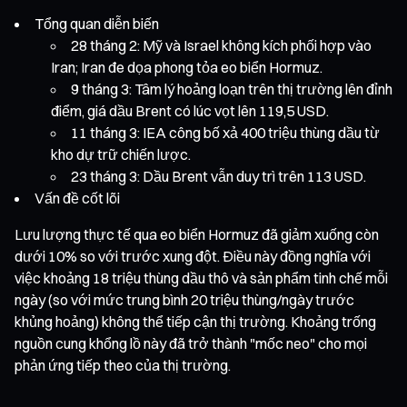
Tổng quan diễn biến
28 tháng 2: Mỹ và Israel không kích phối hợp vào
Iran; Iran đe dọa phong tỏa eo biển Hormuz.
9 tháng 3: Tâm lý hoảng loạn trên thị trường lên đỉnh
điểm, giá dầu Brent có lúc vọt lên 119,5 USD.
11 tháng 3: IEA công bố xả 400 triệu thùng dầu từ
kho dự trữ chiến lược.
23 tháng 3: Dầu Brent vẫn duy trì trên 113 USD.
Vấn đề cốt lõi
Lưu lượng thực tế qua eo biển Hormuz đã giảm xuống còn
dưới 10% so với trước xung đột. Điều này đồng nghĩa với
việc khoảng 18 triệu thùng dầu thô và sản phẩm tinh chế mỗi
ngày (so với mức trung bình 20 triệu thùng/ngày trước
khủng hoảng) không thể tiếp cận thị trường. Khoảng trống
nguồn cung khổng lồ này đã trở thành "mốc neo" cho mọi
phản ứng tiếp theo của thị trường.