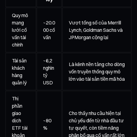
Quy mô
mạng
~20.0
Vượt tổng số của Merrill
lưới cố
00 cố
Lynch, Goldman Sachs và
vấn tài
vấn
JPMorgan cộng lại
chính
Tài sản
~6,2
Là kênh nền tảng cho dòng
khách
nghìn
vốn truyền thống quy mô
hàng
tỷ
lớn vào tài sản tiền mã hóa
quản lý
USD
Thị
phần
giao
Cho thấy nhu cầu hiện tại
dịch
~80
chủ yếu đến từ nhà đầu tư
ETF tài
%
tự quyết, còn tiềm năng
khoản
phân bổ qua cố vấn rất lớn