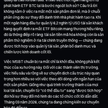
phát hành ETF BTC lại là bước ngoặt lịch sử? Câu trả lời
không nằm ở việc ra mắt một sản phẩm đơn lẻ, mà ở chuỗi
phản ứng do sự thay đổi danh tính nhà phát hành tạo ra. Khi
một ngân hàng đầu tư quản lý 6,2 nghìn tỷ USD tài sản khách
hàng quyết định ra mắt ETF Bitcoin mang thương hiệu riêng,
đó là thông điệp rõ ràng: tài sản tiền mã hóa không còn là sản
phẩm thử nghiệm ở rìa tài chính truyền thống — chúng đang
được tích hợp vào quản lý tài sản, phân bổ danh mục và
chiến lược kinh doanh cốt lõi.
Việc MSBT chuẩn bị ra mắt chỉ là khởi đầu, không phải kết
thúc của xu hướng này. Đối với các thành viên thị trường,
việc hiểu sâu và rộng về sự chuyển dịch cấu trúc này quan
trọng hơn nhiều so với việc theo dõi dòng vốn ngắn hạn của
một sản phẩm. Giống như quá trình trưởng thành của mọi
loại tài sản, chuyển từ "có thể đầu tư" sang "được tích hợp"
đòi hỏi sự thay đổi mô hình do các tổ chức cốt lõi dẫn dắt.
Tháng 03 năm 2026, chúng ta đang chứng kiến sự chuyển
hóa đó diễn ra.