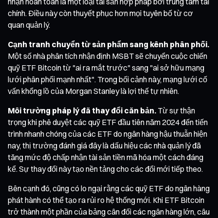
nhận hoàn toàn là một loại tài sản hợp pháp bởi trung tâm tài
chính. Điều này còn thuyết phục hơn mọi tuyên bố từ cơ
quan quản lý.
Cạnh tranh chuyển từ sản phẩm sang kênh phân phối.
Một số nhà phân tích nhận định MSBT sẽ chuyển cuộc chiến
quỹ ETF Bitcoin từ "ai ra mắt trước" sang "ai sở hữu mạng
lưới phân phối mạnh nhất". Trong bối cảnh này, mạng lưới cố
vấn khổng lồ của Morgan Stanley là lợi thế tự nhiên.
Môi trường pháp lý đã thay đổi căn bản.
Từ sự thận
trọng khi phê duyệt các quỹ ETF đầu tiên năm 2024 đến tiến
trình nhanh chóng của các ETF do ngân hàng hậu thuẫn hiện
nay, thị trường đánh giá đây là dấu hiệu các nhà quản lý đã
tăng mức độ chấp nhận tài sản tiền mã hóa một cách đáng
kể. Sự thay đổi này tạo nền tảng cho các đổi mới tiếp theo.
Bên cạnh đó, cũng có lo ngại rằng các quỹ ETF do ngân hàng
phát hành có thể tạo ra rủi ro hệ thống mới. Khi ETF Bitcoin
trở thành một phần của bảng cân đối các ngân hàng lớn, câu