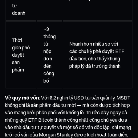
tự
doanh
~3
tháng
Thời
từ
Nhanh hơn nhiều so với
gian phê
nộp
các chu kỳ phê duyệt ETF
duyệt
đơn
đầu tiên, cho thấy khung
sản
đến
pháp lý đã trưởng thành
phẩm
công
bố
Về quy mô vốn
: Với 6,2 nghìn tỷ USD tài sản quản lý, MSBT
không chỉ là sản phẩm đầu tư mới — mà còn được tích hợp
vào mạng lưới phân phối vốn khổng lồ. Trước đây, ngay cả
những quỹ ETF Bitcoin thành công nhất cũng chủ yếu dựa
vào nhà đầu tư tự quyết và một số cố vấn độc lập. Khi mạng
lưới cố vấn của Morgan Stanley được kích hoạt toàn diện,