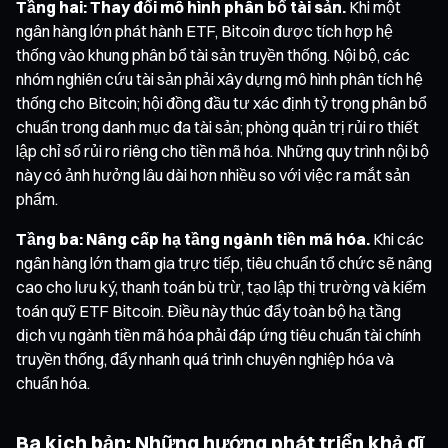
Tầng hai: Thay đổi mô hình phân bổ tài sản.
Khi một
ngân hàng lớn phát hành ETF, Bitcoin được tích hợp hệ
thống vào khung phân bổ tài sản truyền thống. Nội bộ, các
nhóm nghiên cứu tài sản phải xây dựng mô hình phân tích hệ
thống cho Bitcoin; hội đồng đầu tư xác định tỷ trọng phân bổ
chuẩn trong danh mục đa tài sản; phòng quản trị rủi ro thiết
lập chỉ số rủi ro riêng cho tiền mã hóa. Những quy trình nội bộ
này có ảnh hưởng lâu dài hơn nhiều so với việc ra mắt sản
phẩm.
Tầng ba: Nâng cấp hạ tầng ngành tiền mã hóa.
Khi các
ngân hàng lớn tham gia trực tiếp, tiêu chuẩn tổ chức sẽ nâng
cao cho lưu ký, thanh toán bù trừ, tạo lập thị trường và kiểm
toán quỹ ETF Bitcoin. Điều này thúc đẩy toàn bộ hạ tầng
dịch vụ ngành tiền mã hóa phải đáp ứng tiêu chuẩn tài chính
truyền thống, đẩy nhanh quá trình chuyên nghiệp hóa và
chuẩn hóa.
Ba kịch bản: Những hướng phát triển khả dĩ