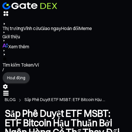
Thị trường
Vĩnh cửu
Giao ngay
Hoán đổi
Meme
Giới thiệu
Xem thêm
Tìm kiếm Token/Ví
/
Hoạt động
BLOG
Sắp Phê Duyệt ETF MSBT: ETF Bitcoin Hậu ...
Sắp Phê Duyệt ETF MSBT:
ETF Bitcoin Hậu Thuẫn Bởi