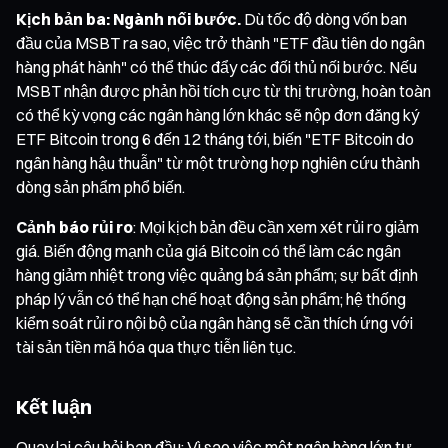
Kịch bản ba: Ngành nối bước.
Dù tốc độ dòng vốn ban
đầu của MSBT ra sao, việc trở thành "ETF đầu tiên do ngân
hàng phát hành" có thể thúc đẩy các đối thủ nối bước. Nếu
MSBT nhận được phản hồi tích cực từ thị trường, hoàn toàn
có thể kỳ vọng các ngân hàng lớn khác sẽ nộp đơn đăng ký
ETF Bitcoin trong 6 đến 12 tháng tới, biến "ETF Bitcoin do
ngân hàng hậu thuẫn" từ một trường hợp nghiên cứu thành
dòng sản phẩm phổ biến.
Cảnh báo rủi ro
: Mọi kịch bản đều cần xem xét rủi ro giảm
giá. Biến động mạnh của giá Bitcoin có thể làm các ngân
hàng giảm nhiệt trong việc quảng bá sản phẩm; sự bất định
pháp lý vẫn có thể hạn chế hoạt động sản phẩm; hệ thống
kiểm soát rủi ro nội bộ của ngân hàng sẽ cần thích ứng với
tài sản tiền mã hóa qua thực tiễn liên tục.
Kết luận
Quay lại câu hỏi ban đầu: Vì sao việc một ngân hàng lớn tự