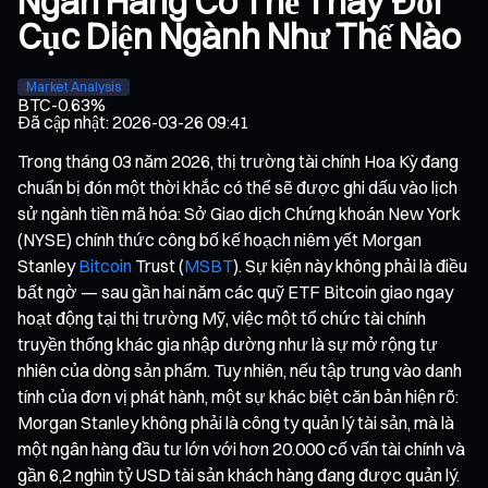
Ngân Hàng Có Thể Thay Đổi
Cục Diện Ngành Như Thế Nào
Market Analysis
BTC
-0.63%
Đã cập nhật
:
2026-03-26 09:41
Trong tháng 03 năm 2026, thị trường tài chính Hoa Kỳ đang
chuẩn bị đón một thời khắc có thể sẽ được ghi dấu vào lịch
sử ngành tiền mã hóa: Sở Giao dịch Chứng khoán New York
(NYSE) chính thức công bố kế hoạch niêm yết Morgan
Stanley
Bitcoin
Trust (
MSBT
). Sự kiện này không phải là điều
bất ngờ — sau gần hai năm các quỹ ETF Bitcoin giao ngay
hoạt động tại thị trường Mỹ, việc một tổ chức tài chính
truyền thống khác gia nhập dường như là sự mở rộng tự
nhiên của dòng sản phẩm. Tuy nhiên, nếu tập trung vào danh
tính của đơn vị phát hành, một sự khác biệt căn bản hiện rõ:
Morgan Stanley không phải là công ty quản lý tài sản, mà là
một ngân hàng đầu tư lớn với hơn 20.000 cố vấn tài chính và
gần 6,2 nghìn tỷ USD tài sản khách hàng đang được quản lý.