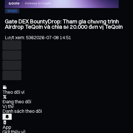
Web3
Gate DEX BountyDrop: Tham gia chương trình
Airdrop TeQoin và chia sẻ 20.000 đơn vị TeQoin
Lượt xem
:
536
2026-07-08 14:51
Theo dõi ví
Đang theo dõi
Vị thế
Danh sách theo dõi
App
Giới thiệu về