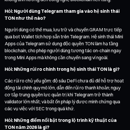
Hỏi: Người dùng Telegram tham gia vào hệ sinh thái
TON như thế nào?
Người dùng có thể mua, lưu trữ và chuyển GRAM trực tiếp
qua bot Wallet tích hợp sẵn trên Telegram. Hệ sinh thái Mini
Apps của Telegram sử dụng độc quyền TON làm hạ tầng
blockchain, cho phép người dùng tương tác on-chain ngay
trong Mini Apps mà không cần chuyển sang ví ngoài.
Hỏi: Những rủi ro chính trong hệ sinh thái TON là gì?
Các rủi ro chủ yếu gồm: độ sâu DeFi chưa đủ để hỗ trợ hoạt
động tài chính quy mô lớn, dẫn đến rủi ro thanh khoản; nguy
cơ tập trung quyền lực quản trị khi Telegram trở thành
validator lớn nhất; và bất ổn pháp lý được minh chứng qua
các vụ việc với SEC trong quá khứ.
Hỏi: Những điểm nổi bật trong lộ trình kỹ thuật của
TON năm 2026 là gì?