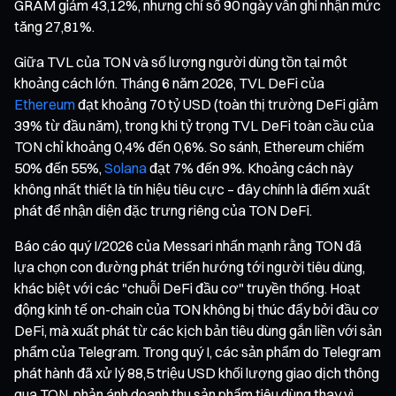
GRAM giảm 43,12%, nhưng chỉ số 90 ngày vẫn ghi nhận mức
tăng 27,81%.
Giữa TVL của TON và số lượng người dùng tồn tại một
khoảng cách lớn. Tháng 6 năm 2026, TVL DeFi của
Ethereum
đạt khoảng 70 tỷ USD (toàn thị trường DeFi giảm
39% từ đầu năm), trong khi tỷ trọng TVL DeFi toàn cầu của
TON chỉ khoảng 0,4% đến 0,6%. So sánh, Ethereum chiếm
50% đến 55%,
Solana
đạt 7% đến 9%. Khoảng cách này
không nhất thiết là tín hiệu tiêu cực – đây chính là điểm xuất
phát để nhận diện đặc trưng riêng của TON DeFi.
Báo cáo quý I/2026 của Messari nhấn mạnh rằng TON đã
lựa chọn con đường phát triển hướng tới người tiêu dùng,
khác biệt với các "chuỗi DeFi đầu cơ" truyền thống. Hoạt
động kinh tế on-chain của TON không bị thúc đẩy bởi đầu cơ
DeFi, mà xuất phát từ các kịch bản tiêu dùng gắn liền với sản
phẩm của Telegram. Trong quý I, các sản phẩm do Telegram
phát hành đã xử lý 88,5 triệu USD khối lượng giao dịch thông
qua TON, phản ánh doanh thu sản phẩm tiêu dùng thay vì