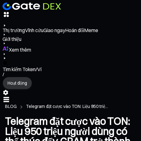
Thị trường
Vĩnh cửu
Giao ngay
Hoán đổi
Meme
Giới thiệu
Xem thêm
Tìm kiếm Token/Ví
/
Hoạt động
BLOG
Telegram đặt cược vào TON: Liệu 950 triệ...
Telegram đặt cược vào TON:
Liệu 950 triệu người dùng có