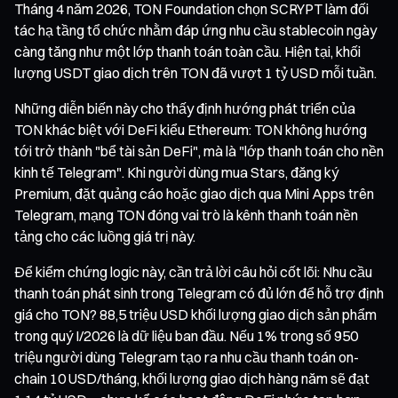
Tháng 4 năm 2026, TON Foundation chọn SCRYPT làm đối
tác hạ tầng tổ chức nhằm đáp ứng nhu cầu stablecoin ngày
càng tăng như một lớp thanh toán toàn cầu. Hiện tại, khối
lượng USDT giao dịch trên TON đã vượt 1 tỷ USD mỗi tuần.
Những diễn biến này cho thấy định hướng phát triển của
TON khác biệt với DeFi kiểu Ethereum: TON không hướng
tới trở thành "bể tài sản DeFi", mà là "lớp thanh toán cho nền
kinh tế Telegram". Khi người dùng mua Stars, đăng ký
Premium, đặt quảng cáo hoặc giao dịch qua Mini Apps trên
Telegram, mạng TON đóng vai trò là kênh thanh toán nền
tảng cho các luồng giá trị này.
Để kiểm chứng logic này, cần trả lời câu hỏi cốt lõi: Nhu cầu
thanh toán phát sinh trong Telegram có đủ lớn để hỗ trợ định
giá cho TON? 88,5 triệu USD khối lượng giao dịch sản phẩm
trong quý I/2026 là dữ liệu ban đầu. Nếu 1% trong số 950
triệu người dùng Telegram tạo ra nhu cầu thanh toán on-
chain 10 USD/tháng, khối lượng giao dịch hàng năm sẽ đạt