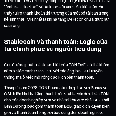
Trước đó, TAC từng huy động được 11,5 triệu USD từ TON
Ventures, Hack VC và Animoca Brands. Sự kiện này cho
thấy rủi ro thanh khoản thị trường của một số tài sản trong
hệ sinh thái TON, nhất là khi hạ tầng DeFi còn chưa thực sự
sâu rộng.
Stablecoin và thanh toán: Logic của
tài chính phục vụ người tiêu dùng
Con đường phát triển khác biệt của TON DeFi có thể không
nằm ở việc cạnh tranh TVL với các ông lớn DeFi truyền
thống, mà ở việc mở rộng các kịch bản thanh toán.
Tháng 2 năm 2026, TON Foundation hợp tác với Banxa và
OSL triển khai hạ tầng thanh toán stablecoin dựa trên TON
cho các doanh nghiệp vừa và nhỏ tại khu vực châu Á – Thái
Bình Dương, bao gồm thanh toán B2B, giao dịch xuyên biên
giới và thanh toán từ người tiêu dùng đến doanh nghiệp.