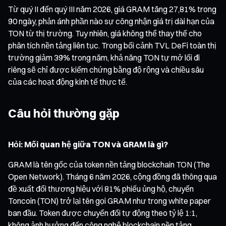
Từ quý II đến quý III năm 2026, giá GRAM tăng 27,81% trong
90 ngày, phản ánh phần nào sự công nhận giá trị dài hạn của
TON từ thị trường. Tuy nhiên, giá không thể thay thế cho
phân tích nền tảng liên tục. Trong bối cảnh TVL DeFi toàn thị
trường giảm 39% trong năm, khả năng TON tự mở lối đi
riêng sẽ chỉ được kiểm chứng bằng độ rộng và chiều sâu
của các hoạt động kinh tế thực tế.
Câu hỏi thường gặp
Hỏi: Mối quan hệ giữa TON và GRAM là gì?
GRAM là tên gốc của token nền tảng blockchain TON (The
Open Network). Tháng 6 năm 2026, cộng đồng đã thông qua
đề xuất đổi thương hiệu với 81% phiếu ủng hộ, chuyển
Toncoin (TON) trở lại tên gọi GRAM như trong white paper
ban đầu. Token được chuyển đổi tự động theo tỷ lệ 1:1,
không ảnh hưởng đến công nghệ blockchain nền tảng.