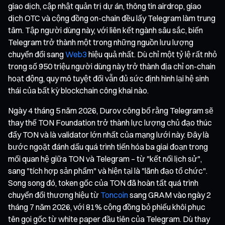
giao dịch, cập nhật quản trị dự án, thông tin airdrop, giao
dịch OTC và cộng đồng on-chain đều lấy Telegram làm trung
tâm. Tập người dùng này, với liên kết ngành sâu sắc, biến
Telegram trở thành một trong những nguồn lưu lượng
chuyển đổi sang
Web3
hiệu quả nhất. Dù chỉ một tỷ lệ rất nhỏ
trong số 950 triệu người dùng này trở thành địa chỉ on-chain
hoạt động, quy mô tuyệt đối vẫn đủ sức định hình lại hệ sinh
thái của bất kỳ blockchain công khai nào.
Ngày 4 tháng 5 năm 2026, Durov công bố rằng Telegram sẽ
thay thế TON Foundation trở thành lực lượng chủ đạo thúc
đẩy TON và là validator lớn nhất của mạng lưới này. Đây là
bước ngoặt đánh dấu quá trình tiến hóa ba giai đoạn trong
mối quan hệ giữa TON và Telegram – từ "kết nối lịch sử",
sang "tích hợp sản phẩm" và hiện tại là "lãnh đạo tổ chức".
Song song đó, token gốc của TON đã hoàn tất quá trình
chuyển đổi thương hiệu từ
Toncoin
sang GRAM vào ngày 2
tháng 7 năm 2026, với 81% cộng đồng bỏ phiếu khôi phục
tên gọi gốc từ white paper đầu tiên của Telegram. Dù thay