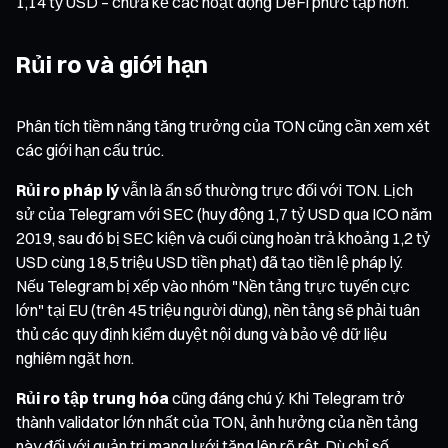
1,14 tỷ USD – chưa kể các hoạt động DeFi phức tạp hơn.
Rủi ro và giới hạn
Phân tích tiềm năng tăng trưởng của TON cũng cần xem xét
các giới hạn cấu trúc.
Rủi ro pháp lý
vẫn là ẩn số thường trực đối với TON. Lịch
sử của Telegram với SEC (huy động 1,7 tỷ USD qua ICO năm
2019, sau đó bị SEC kiện và cuối cùng hoàn trả khoảng 1,2 tỷ
USD cùng 18,5 triệu USD tiền phạt) đã tạo tiền lệ pháp lý.
Nếu Telegram bị xếp vào nhóm "Nền tảng trực tuyến cực
lớn" tại EU (trên 45 triệu người dùng), nền tảng sẽ phải tuân
thủ các quy định kiểm duyệt nội dung và bảo vệ dữ liệu
nghiêm ngặt hơn.
Rủi ro tập trung hóa
cũng đáng chú ý. Khi Telegram trở
thành validator lớn nhất của TON, ảnh hưởng của nền tảng
này đối với quản trị mạng lưới tăng lên rõ rệt. Dù chỉ số