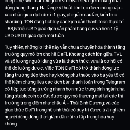
chép – hệ sinh thái Telegram với 950 triệu người dùng hoạt
động hàng tháng. Hạ tầng kỹ thuật liên tục được nâng cấp –
xác nhận giao dịch dưới 1 giây, phí giảm sáu lần, kiến trúc
sharding. TON đang tích lũy các kịch bản thanh toán thực tế
– 88,5 triệu USD giao dịch sản phẩm hàng quý và hơn 1 tỷ
USD USDT giao dịch mỗi tuần.
Tuy nhiên, những lợi thế này vẫn chưa chuyển hóa thành tăng
trưởng quy mô lớn cho hệ DeFi. Khoảng cách lớn giữa TVL
và số lượng người dùng vừa là thách thức, vừa là cơ hội có
thể đo lường được. Việc TON DeFi có trở thành động lực
tăng trưởng tiếp theo hay không phụ thuộc vào ba yếu tố có
thể kiểm chứng: liệu các kịch bản thanh toán trong Telegram
có tiếp tục tăng trưởng nhanh hơn mức trung bình ngành; hạ
tầng stablecoin có đạt được quy mô thương mại tại các thị
trường trọng điểm như châu Á – Thái Bình Dương; và các
giao thức DeFi trong hệ sinh thái có duy trì được trải nghiệm
người dùng đồng thời giảm dần rủi ro tập trung hóa hay
không.