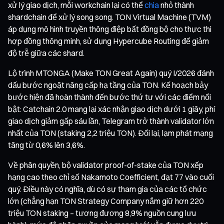
xử lý giao dịch, mỗi workchain lại có thể
chia
nhỏ thành
shardchain để xử lý song song. TON Virtual Machine (TVM)
áp dụng mô hình truyền thông điệp bất đồng bộ cho thực thi
hợp đồng thông minh, sử dụng Hypercube Routing để giảm
độ trễ giữa các shard.
Lộ trình MTONGA (Make TON Great Again) quý I/2026 đánh
dấu bước ngoặt nâng cấp hạ tầng của TON. Kế hoạch bảy
bước hiện đã hoàn thành đến bước thứ tư với các điểm nổi
bật: Catchain 2.0 mang lại xác nhận giao dịch dưới 1 giây, phí
giao dịch giảm gấp sáu lần, Telegram trở thành validator lớn
nhất của TON (staking 2,2 triệu TON). Đổi lại, lạm phát mạng
tăng từ 0,6% lên 3,6%.
Về phân quyền, bộ validator proof-of-stake của TON xếp
hạng cao theo chỉ số Nakamoto Coefficient, đạt 77 vào cuối
quý. Điều này có nghĩa, dù có sự tham gia của các tổ chức
lớn (chẳng hạn TON Strategy Company nắm giữ hơn 220
triệu TON staking – tương đương 8,9% nguồn cung lưu