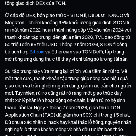
tổng giao dịch DEX của TON.
Ở cấp độ DEX, bốn giao thức – STON.fi, DeDust, TONCO và
Megaton – chiếm khoảng 95% khối lượng giao dịch. STON.fi
ra mắt năm 2022, hoàn thành nâng cấp V2 vào năm 2024 với
thanh khoản tập trung, đến giữa năm 2026, TVL dao động từ
50 triệu đến 65 triệu USD. Tháng 2 năm 2026, STON.fi công
bố tích hợp
Bitcoin
và Ethereum vào TON DeFi, tập trung
mở rộng ứng dụng thực tế thay vì chỉ tăng số lượng tài sản.
Sự tập trung này vừa mang lại lợi ích, vừa tiềm ẩn rủi ro. Về
mặt tích cực, thanh khoản tập trung giúp nâng cao hiệu quả
giao dịch và trải nghiệm người dùng, giảm rào cản cho người
mới. Tuy nhiên, rủi ro cũng rất rõ ràng: một giao thức duy
nhất xử lý phần lớn hoạt động on-chain, khiến rủi ro hệ sinh
thái bị dồn lại. Ngày 7 tháng 7 năm 2026, giao thức TON
Application Chain (TAC) đã giảm hơn 90% chỉ trong 15 phút.
Dù chưa xác nhận bị hack hay khai thác lỗ hổng, nguyên nhân
nghi ngờ là thanh khoản mỏng và nhà đầu tư lớn bán tháo.