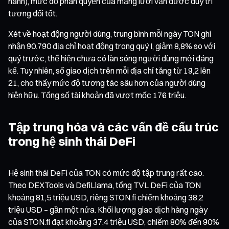
hành), mức độ phân quyền của mạng lưới vẫn được duy trì
tương đối tốt.
Xét về hoạt động người dùng, trung bình mỗi ngày TON ghi
nhận 90.790 địa chỉ hoạt động trong quý I, giảm 8,8% so với
quý trước, thể hiện chưa có làn sóng người dùng mới đáng
kể. Tuy nhiên, số giao dịch trên mỗi địa chỉ tăng từ 19,2 lên
21, cho thấy mức độ tương tác sâu hơn của người dùng
hiện hữu. Tổng số tài khoản đã vượt mốc 176 triệu.
Tập trung hóa và các vấn đề cấu trúc
trong hệ sinh thái DeFi
Hệ sinh thái DeFi của TON có mức độ tập trung rất cao.
Theo DEXTools và DefiLlama, tổng TVL DeFi của TON
khoảng 81,5 triệu USD, riêng STON.fi chiếm khoảng 38,2
triệu USD – gần một nửa. Khối lượng giao dịch hàng ngày
của STON.fi đạt khoảng 37,4 triệu USD, chiếm 80% đến 90%