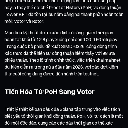
được triển khai lên mainnet. Trọng tâm của bản nâng cấp
này là thay thế cơ chế Proof of History (PoH) và đồng thuận
Tower BFT đã tồn tại lâu năm bằng hai thành phần hoàn toàn
mới: Votor và Rotor.
Mục tiêu kỹ thuật được xác định rõ ràng: giảm thời gian
hoàn tất khối từ 12,8 giây xuống chỉ còn 100–150 mili giây.
Trong cuộc bỏ phiếu đề xuất SIMD-0326, cộng đồng trình
xác thực đã thể hiện sự đồng thuận hiếm thấy, với 98,3%
phiếu thuận. Theo lộ trình chính thức, việc triển khai mainnet
dự kiến diễn ra trong nửa đầu năm 2026, với các đợt kiểm
thử cuối cùng đang được tiến hành trên testnet.
Tiến Hóa Từ PoH Sang Votor
Triết lý thiết kế ban đầu của Solana tập trung vào việc tách
biệt yếu tố thời gian khỏi đồng thuận. PoH, với tư cách là một
đổi mới độc đáo, cung cấp các dấu thời gian có thể xác