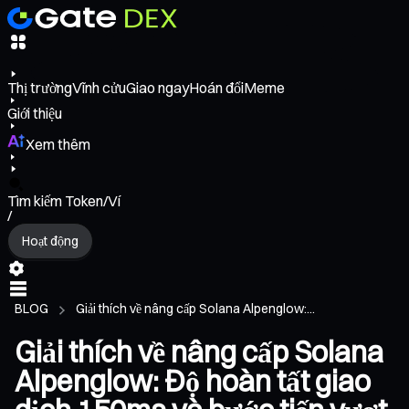
Thị trường
Vĩnh cửu
Giao ngay
Hoán đổi
Meme
Giới thiệu
Xem thêm
Tìm kiếm Token/Ví
/
Hoạt động
BLOG
Giải thích về nâng cấp Solana Alpenglow:...
Giải thích về nâng cấp Solana
Alpenglow: Độ hoàn tất giao