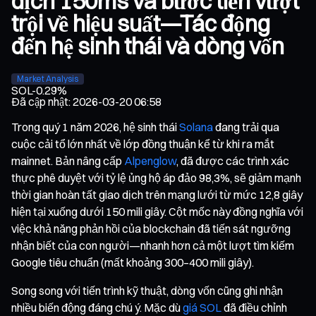
dịch 150ms và bước tiến vượt
trội về hiệu suất—Tác động
đến hệ sinh thái và dòng vốn
Market Analysis
SOL
-0.29%
Đã cập nhật
:
2026-03-20 06:58
Trong quý 1 năm 2026, hệ sinh thái
Solana
đang trải qua
cuộc cải tổ lớn nhất về lớp đồng thuận kể từ khi ra mắt
mainnet. Bản nâng cấp
Alpenglow
, đã được các trình xác
thực phê duyệt với tỷ lệ ủng hộ áp đảo 98,3%, sẽ giảm mạnh
thời gian hoàn tất giao dịch trên mạng lưới từ mức 12,8 giây
hiện tại xuống dưới 150 mili giây. Cột mốc này đồng nghĩa với
việc khả năng phản hồi của blockchain đã tiến sát ngưỡng
nhận biết của con người—nhanh hơn cả một lượt tìm kiếm
Google tiêu chuẩn (mất khoảng 300–400 mili giây).
Song song với tiến trình kỹ thuật, dòng vốn cũng ghi nhận
nhiều biến động đáng chú ý. Mặc dù
giá SOL
đã điều chỉnh