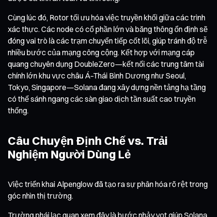
Cùng lúc đó, Rotor tối ưu hóa việc truyền khối giữa các trình
xác thực. Các node có cổ phần lớn và băng thông ổn định sẽ
đóng vai trò là các trạm chuyển tiếp cốt lõi, giúp tránh độ trễ
nhiều bước của mạng công cộng. Kết hợp với mạng cáp
quang chuyên dụng DoubleZero—kết nối các trung tâm tài
chính lớn khu vực châu Á–Thái Bình Dương như Seoul,
Tokyo, Singapore—Solana đang xây dựng nền tảng hạ tầng
có thể sánh ngang các sàn giao dịch tần suất cao truyền
thống.
Câu Chuyện Định Chế vs. Trải
Nghiệm Người Dùng Lẻ
Việc triển khai Alpenglow đã tạo ra sự phân hóa rõ rệt trong
góc nhìn thị trường.
Trường phái lạc quan xem đây là bước nhảy vọt giúp Solana