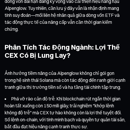
dòng vốn dài hạn đang kỳ vọng vào cải thiện hiệu năng hậu
Alpenglow. Tuy nhiên, cần lưu ý đây vẫn là nhận định mang
tính suy đoán—mối liên hệ nhân quả giữa dòng vốn ETF và
tác động thực tế của nâng cấp vẫn cần thời gian kiểm
chứng.
Phân Tích Tác Động Ngành: Lợi Thế
CEX Có Bị Lung Lay?
Ảnh hưởng tiềm năng của Alpenglow không chỉ gói gọn
trong hệ sinh thái Solana mà còn tác động đến ranh giới cạnh
tranh giữa thị trường tiền số và hạ tầng tài chính tập trung.
Phá vỡ rào cản độ trễ: Khi blockchain rút ngắn thời gian
hoàn tất xuống còn 150 mili giây, trải nghiệm "khớp lệnh
không độ trễ" mà CEX tự hào không còn là lợi thế tuyệt đối.
Sổ lệnh on-chain, với tính minh bạch và quyền tự quản tài sản,
bắt đầu đạt hiệu năng cạnh tranh thực sự.