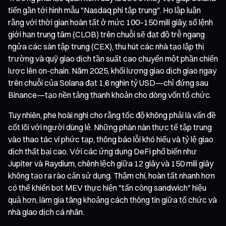
tiến gần tới hình mẫu "Nasdaq phi tập trung". Họ lập luận
rằng với thời gian hoàn tất ở mức 100–150 mili giây, sổ lệnh
giới hạn trung tâm (CLOB) trên chuỗi sẽ đạt độ trễ ngang
ngửa các sàn tập trung (CEX), thu hút các nhà tạo lập thị
trường và quỹ giao dịch tần suất cao chuyển một phần chiến
lược lên on-chain. Năm 2025, khối lượng giao dịch giao ngay
trên chuỗi của Solana đạt 1,6 nghìn tỷ USD—chỉ đứng sau
Binance—tạo nền tảng thanh khoản cho dòng vốn tổ chức.
Tuy nhiên, phe hoài nghi cho rằng tốc độ không phải là vấn đề
cốt lõi với người dùng lẻ. Những phàn nàn thực tế tập trung
vào thao tác ví phức tạp, thông báo lỗi khó hiểu và tỷ lệ giao
dịch thất bại cao. Với các ứng dụng DeFi phổ biến như
Jupiter và Raydium, chênh lệch giữa 12 giây và 150 mili giây
không tạo ra rào cản sử dụng. Thậm chí, hoàn tất nhanh hơn
có thể khiến bot MEV thực hiện "tấn công sandwich" hiệu
quả hơn, làm gia tăng khoảng cách thông tin giữa tổ chức và
nhà giao dịch cá nhân.