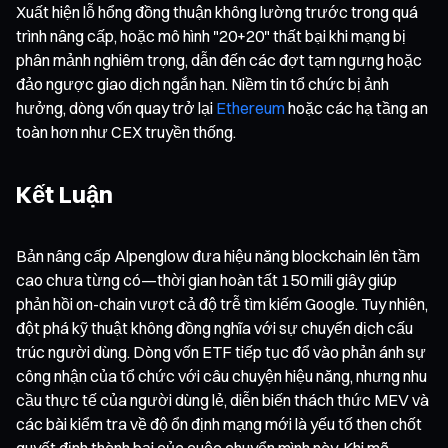
Xuất hiện lỗ hổng đồng thuận không lường trước trong quá
trình nâng cấp, hoặc mô hình "20+20" thất bại khi mạng bị
phân mảnh nghiêm trọng, dẫn đến các đợt tạm ngưng hoặc
đảo ngược giao dịch ngắn hạn. Niềm tin tổ chức bị ảnh
hưởng, dòng vốn quay trở lại
Ethereum
hoặc các hạ tầng an
toàn hơn như CEX truyền thống.
Kết Luận
Bản nâng cấp Alpenglow đưa hiệu năng blockchain lên tầm
cao chưa từng có—thời gian hoàn tất 150 mili giây giúp
phản hồi on-chain vượt cả độ trễ tìm kiếm Google. Tuy nhiên,
đột phá kỹ thuật không đồng nghĩa với sự chuyển dịch cấu
trúc người dùng. Dòng vốn ETF tiếp tục đổ vào phản ánh sự
công nhận của tổ chức với câu chuyện hiệu năng, nhưng nhu
cầu thực tế của người dùng lẻ, diễn biến thách thức MEV và
các bài kiểm tra về độ ổn định mạng mới là yếu tố then chốt
quyết định thành bại của cuộc chuyển mình này. Khi mã