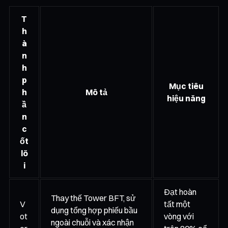
T
h
à
n
h
p
Mục tiêu
h
Mô tả
hiệu năng
ầ
n
c
ốt
lõ
i
Đạt hoàn
Thay thế Tower BFT, sử
V
tất một
dụng tổng hợp phiếu bầu
ot
vòng với
ngoài chuỗi và xác nhận