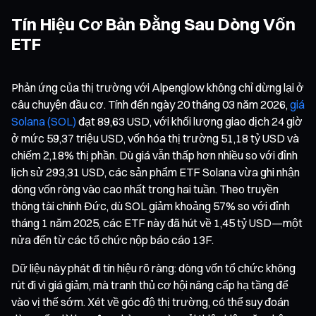
Tín Hiệu Cơ Bản Đằng Sau Dòng Vốn
ETF
Phản ứng của thị trường với Alpenglow không chỉ dừng lại ở
câu chuyện đầu cơ. Tính đến ngày 20 tháng 03 năm 2026,
giá
Solana (SOL)
đạt 89,63 USD, với khối lượng giao dịch 24 giờ
ở mức 59,37 triệu USD, vốn hóa thị trường 51,18 tỷ USD và
chiếm 2,18% thị phần. Dù giá vẫn thấp hơn nhiều so với đỉnh
lịch sử 293,31 USD, các sản phẩm ETF Solana vừa ghi nhận
dòng vốn ròng vào cao nhất trong hai tuần. Theo truyền
thông tài chính Đức, dù SOL giảm khoảng 57% so với đỉnh
tháng 1 năm 2025, các ETF này đã hút về 1,45 tỷ USD—một
nửa đến từ các tổ chức nộp báo cáo 13F.
Dữ liệu này phát đi tín hiệu rõ ràng: dòng vốn tổ chức không
rút đi vì giá giảm, mà tranh thủ cơ hội nâng cấp hạ tầng để
vào vị thế sớm. Xét về góc độ thị trường, có thể suy đoán