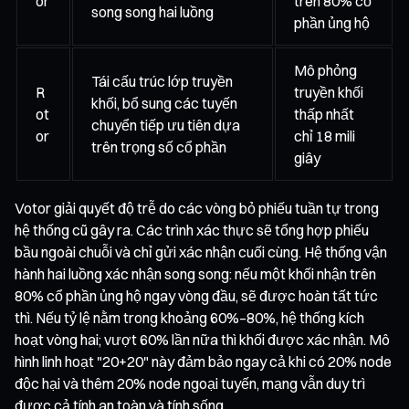
or
trên 80% cổ
song song hai luồng
phần ủng hộ
Mô phỏng
Tái cấu trúc lớp truyền
R
truyền khối
khối, bổ sung các tuyến
ot
thấp nhất
chuyển tiếp ưu tiên dựa
or
chỉ 18 mili
trên trọng số cổ phần
giây
Votor giải quyết độ trễ do các vòng bỏ phiếu tuần tự trong
hệ thống cũ gây ra. Các trình xác thực sẽ tổng hợp phiếu
bầu ngoài chuỗi và chỉ gửi xác nhận cuối cùng. Hệ thống vận
hành hai luồng xác nhận song song: nếu một khối nhận trên
80% cổ phần ủng hộ ngay vòng đầu, sẽ được hoàn tất tức
thì. Nếu tỷ lệ nằm trong khoảng 60%–80%, hệ thống kích
hoạt vòng hai; vượt 60% lần nữa thì khối được xác nhận. Mô
hình linh hoạt "20+20" này đảm bảo ngay cả khi có 20% node
độc hại và thêm 20% node ngoại tuyến, mạng vẫn duy trì
được cả tính an toàn và tính sống.