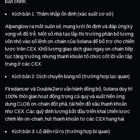
bản chính:
Kịch bản 1: Thâm nhập ổn định (xác suất cơ sở)
Alpenglow ra mắt suôn sẻ, mạng lưới ổn định và đáp ứng kỳ
vọng về độ trễ. Một số nhà tạo lập thị trường phân bổ lượng
vốn nhỏ vào sổ lệnh on-chain của Solana để bổ trợ cho chiến
lược trên CEX. Khối lượng giao dịch giao ngay on-chain tiếp
tục tăng trưởng, nhưng thanh khoản tổ chức cốt lõi vẫn tập
trung ở các CEX.
Kịch bản 2: Dịch chuyển bùng nổ (trường hợp lạc quan)
Firedancer và DoubleZero vận hành đồng bộ, Solana duy trì
100% thời gian hoạt động trong cả quý và xuất hiện ứng
dụng CLOB on-chain đột phá, tái hiện độ sâu thanh khoản
như CEX. Các quỹ định lượng bắt đầu triển khai chiến lược
chính lên on-chain, hút thanh khoản từ các CEX hạng hai.
Kịch bản 3: Lộ diện rủi ro (trường hợp bi quan)